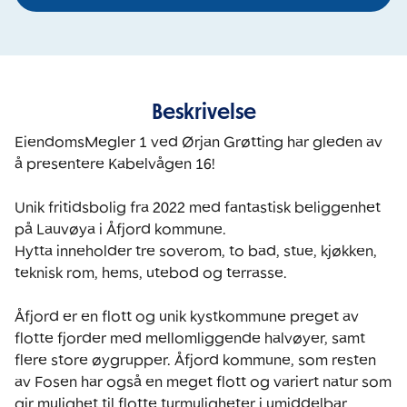
Beskrivelse
EiendomsMegler 1 ved Ørjan Grøtting har gleden av 
å presentere Kabelvågen 16!

Unik fritidsbolig fra 2022 med fantastisk beliggenhet 
på Lauvøya i Åfjord kommune.

Hytta inneholder tre soverom, to bad, stue, kjøkken, 
teknisk rom, hems, utebod og terrasse. 

Åfjord er en flott og unik kystkommune preget av 
flotte fjorder med mellomliggende halvøyer, samt 
flere store øygrupper. Åfjord kommune, som resten 
av Fosen har også en meget flott og variert natur som 
gir mulighet til flotte turmuligheter i umiddelbar 