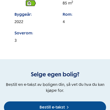
2
85
m
B
Byggeår:
Rom:
2022
4
Soverom:
3
Selge egen bolig?
Bestill en e-takst av boligen din, så vet du hva du kan
kjøpe for.
Bestill e-takst