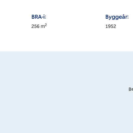
BRA-i:
Byggeår:
2
256
m
1952
Be