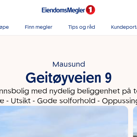
jøpe
Finn megler
Tips og råd
Kundeport
Mausund
Geitøyveien 9
nnsbolig med nydelig beliggenhet på 
e - Utsikt - Gode solforhold - Oppussi