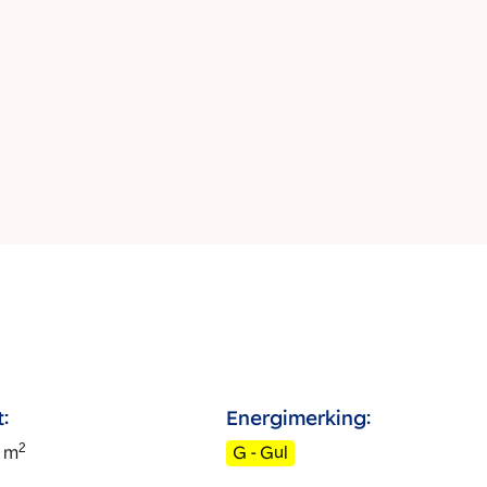
:
Energimerking:
2
m
G - Gul