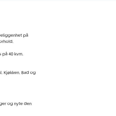
eliggenhet på 
rhold.

s på 40 kvm. 
. Kjøkken. Bad og 
ger og nyte den 