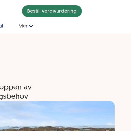
Bestill verdivurdering
al
Mer
toppen av
ngsbehov