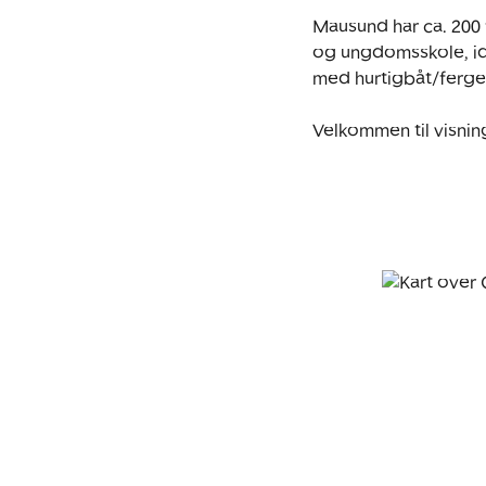
Mausund har ca. 200 f
og ungdomsskole, idr
med hurtigbåt/ferge t
Velkommen til visnin