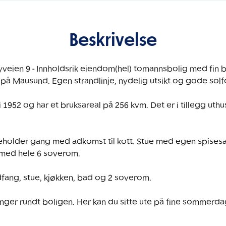
Beskrivelse
veien 9 - Innholdsrik eiendom(hel) tomannsbolig med fin b
å Mausund. Egen strandlinje, nydelig utsikt og gode solfo
 1952 og har et bruksareal på 256 kvm. Det er i tillegg uthu
neholder gang med adkomst til kott. Stue med egen spisesal
ed hele 6 soverom. 

fang, stue, kjøkken, bad og 2 soverom. 

tinger rundt boligen. Her kan du sitte ute på fine sommerda