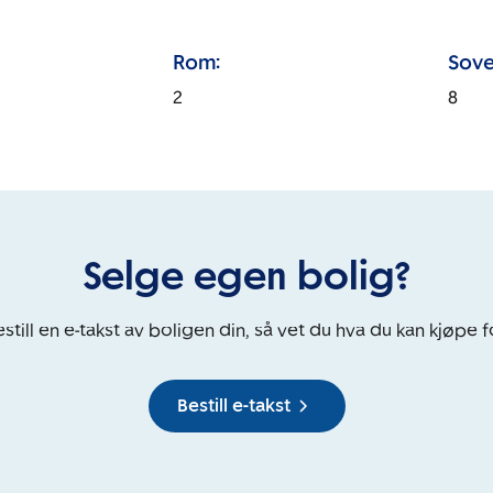
Rom:
Sove
2
8
Selge egen bolig?
still en e-takst av boligen din, så vet du hva du kan kjøpe f
Bestill e-takst