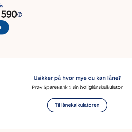
is
 590
e
Usikker på hvor mye du kan låne?
Prøv SpareBank 1 sin boliglånskalkulator
Til lånekalkulatoren