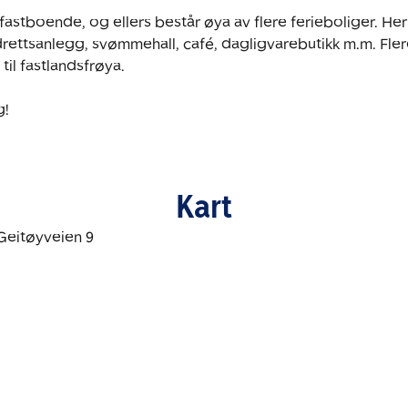
astboende, og ellers består øya av flere ferieboliger. Her 
ettsanlegg, svømmehall, café, dagligvarebutikk m.m. Fler
il fastlandsfrøya. 

g!
Kart