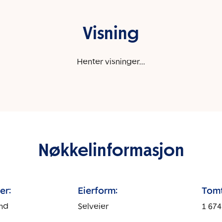
Visning
Henter visninger...
Nøkkelinformasjon
er:
Eierform:
Tomt
nd
Selveier
1 674