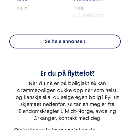
2
63
m
7206
Hellandsjøen
Eierform:
Tomt:
2
Selveier
1 149
m
Se hele annonsen
Energimerking:
BRA-i:
2
57
m
E
Er du på flyttefot?
Byggeår:
Rom:
1980
4
Når du nå er på boligjakt så kan
drømmeboligen dukke opp når som helst,
Soverom:
og kanskje skal du selge egen bolig? Fyll ut
3
skjemaet nedenfor, så tar en megler fra
EiendomsMegler 1 Midt-Norge, avdeling
Orkanger, kontakt med deg.
Obligatoriske felter er merket med *