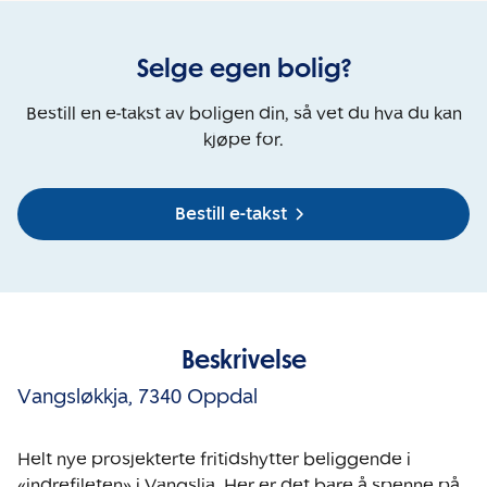
Selge egen bolig?
Bestill en e-takst av boligen din, så vet du hva du kan
kjøpe for.
Bestill e-takst
Beskrivelse
Vangsløkkja
,
7340 Oppdal
Helt nye prosjekterte fritidshytter beliggende i 
«indrefileten» i Vangslia. Her er det bare å spenne på 