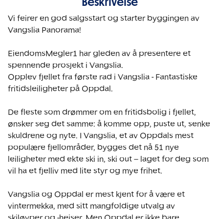
Beskrivelse
Vi feirer en god salgsstart og starter byggingen av 
Vangslia Panorama!

EiendomsMegler1 har gleden av å presentere et 
spennende prosjekt i Vangslia. 

Opplev fjellet fra første rad i Vangslia - Fantastiske 
fritidsleiligheter på Oppdal. 

De fleste som drømmer om en fritidsbolig i fjellet, 
ønsker seg det samme: å komme opp, puste ut, senke 
skuldrene og nyte. I Vangslia, et av Oppdals mest 
populære fjellområder, bygges det nå 51 nye 
leiligheter med ekte ski in, ski out – laget for deg som 
vil ha et fjelliv med lite styr og mye frihet. 

Vangslia og Oppdal er mest kjent for å være et 
vintermekka, med sitt mangfoldige utvalg av 
skiløyper og -heiser. Men Oppdal er ikke bare 