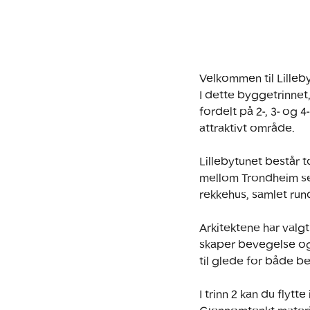
Velkommen til Lillebyt
I dette byggetrinnet
fordelt på 2-, 3- og 4
attraktivt område.

Lillebytunet består t
mellom Trondheim sen
rekkehus, samlet rund
Arkitektene har valg
skaper bevegelse og 
til glede for både 
I trinn 2 kan du flyt