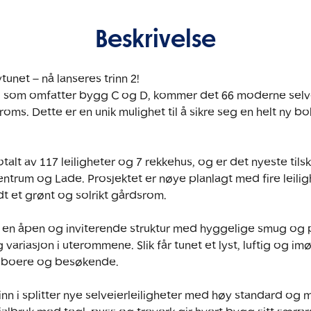
Beskrivelse
unet – nå lanseres trinn 2!

, som omfatter bygg C og D, kommer det 66 moderne selveie
-roms. Dette er en unik mulighet til å sikre seg en helt ny bo
otalt av 117 leiligheter og 7 rekkehus, og er det nyeste til
trum og Lade. Prosjektet er nøye planlagt med fire leilig
t et grønt og solrikt gårdsrom.

t en åpen og inviterende struktur med hyggelige smug og 
variasjon i uterommene. Slik får tunet et lyst, luftig og 
beboere og besøkende.

te inn i splitter nye selveierleiligheter med høy standard og 