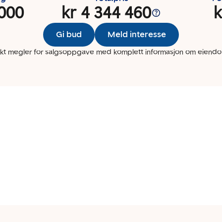
 000
kr 4 344 460
k
Gi bud
Meld interesse
kt megler for salgsoppgave med komplett informasjon om eien