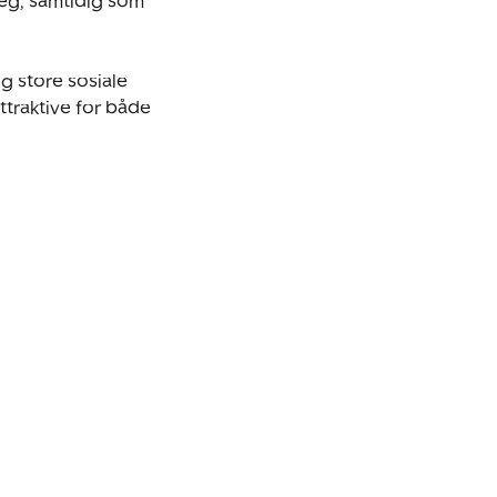
eg, samtidig som 
g store sosiale 
raktive for både 