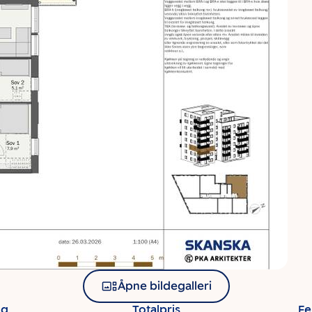
Åpne bildegalleri
ng
Totalpris
Fe