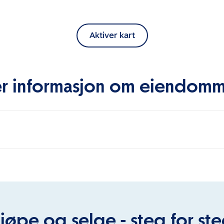
Aktiver kart
r informasjon om eiendom
jøpe og selge - steg for st