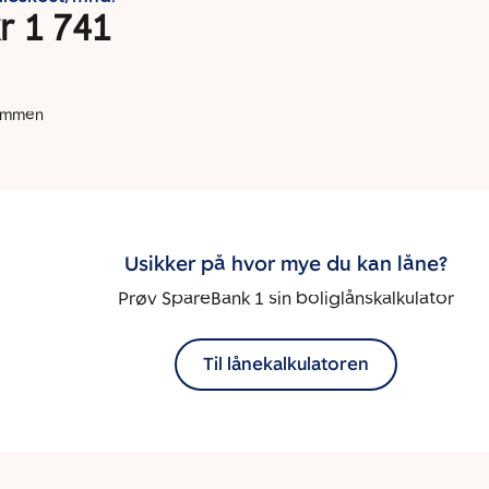
r 1 741
dommen
Usikker på hvor mye du kan låne?
Prøv SpareBank 1 sin boliglånskalkulator
Til lånekalkulatoren