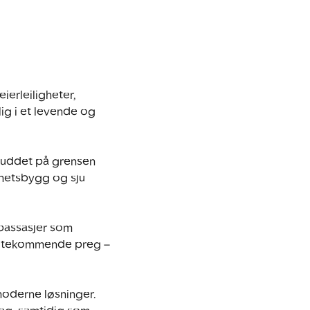
rleiligheter, 
lig i et levende og 
skuddet på grensen 
hetsbygg og sju 
passasjer som 
imøtekommende preg – 
moderne løsninger. 