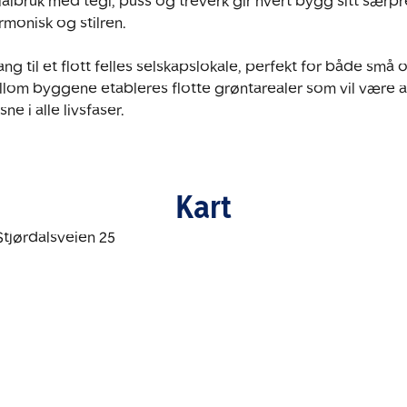
lbruk med tegl, puss og treverk gir hvert bygg sitt særpr
monisk og stilren.

ang til et flott felles selskapslokale, perfekt for både små o
m byggene etableres flotte grøntarealer som vil være att
e i alle livsfaser.
Kart