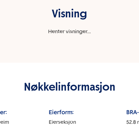
Visning
Henter visninger...
Nøkkelinformasjon
er:
Eierform:
BRA-i
heim
Eierseksjon
52.8