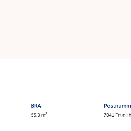
BRA:
Postnumm
2
55.3
m
7041
Trond