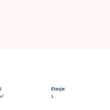
:
Etasje:
2
m
3