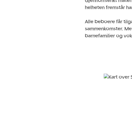
Gjennomtenkt materia
helheten fremstår har
Alle beboere får tilg
sammenkomster. Mello
barnefamilier og voksn