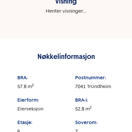
Visning
Henter visninger...
Nøkkelinformasjon
BRA:
Postnummer:
2
57.8
m
7041
Trondheim
Eierform:
BRA-i:
2
Eierseksjon
52.8
m
Etasje:
Soverom:
6
2