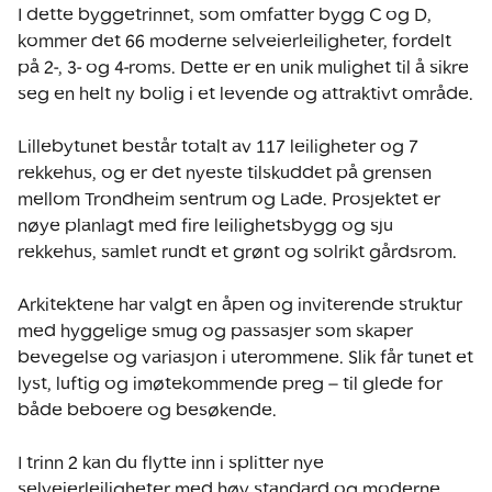
I dette byggetrinnet, som omfatter bygg C og D, 
kommer det 66 moderne selveierleiligheter, fordelt 
på 2-, 3- og 4-roms. Dette er en unik mulighet til å sikre 
seg en helt ny bolig i et levende og attraktivt område.

Lillebytunet består totalt av 117 leiligheter og 7 
rekkehus, og er det nyeste tilskuddet på grensen 
mellom Trondheim sentrum og Lade. Prosjektet er 
nøye planlagt med fire leilighetsbygg og sju 
rekkehus, samlet rundt et grønt og solrikt gårdsrom.

Arkitektene har valgt en åpen og inviterende struktur 
med hyggelige smug og passasjer som skaper 
bevegelse og variasjon i uterommene. Slik får tunet et 
lyst, luftig og imøtekommende preg – til glede for 
både beboere og besøkende.

I trinn 2 kan du flytte inn i splitter nye 
selveierleiligheter med høy standard og moderne 