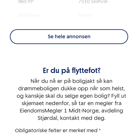
2
960
m
7510
Skatval
Eierform:
Tomt:
2
Selveier
4 126
m
Se hele annonsen
Energimerking:
BRA-i:
2
367
m
F
Byggeår:
Rom:
Er du på flyttefot?
1958
9
Når du nå er på boligjakt så kan
Soverom:
drømmeboligen dukke opp når som helst,
6
og kanskje skal du selge egen bolig? Fyll ut
skjemaet nedenfor, så tar en megler fra
EiendomsMegler 1 Midt-Norge, avdeling
Stjørdal, kontakt med deg.
Obligatoriske felter er merket med *