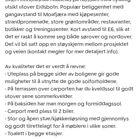
utsikt utover Eidsbotn. Populær beliggenhet med 
gangavstand til Moafjæra med kjøpesenter, 
strandpromenade, store grøntområder, restauranter, 
butikker og treningssenter. Kort avstand til E6, slik at 
det er raskt å komme seg både sørover og nordover. 
Det vil bli satt opp en støyskjerm mellom prosjektet 
og veien (kontakt megler for mer detaljert info).

Av kvaliteter det er verdt å nevne:

- Uteplass på begge sider av boligene gir gode 
muligheter til å utnytte de gode solforholdene.

- På terrassen over carporten har du kveldssol til godt 
utover sene sommerkvelder.

- På baksiden har man morgen og formiddagssol.

- Carport med plass til 2 biler.

- Stor og åpen stue/kjøkkenløsning med gjennomlys 
og godt tilrettelagt for å møblere i ulike soner.

- Toalett i begge etasjer.