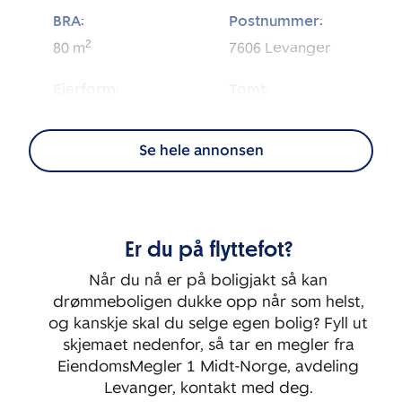
BRA:
Postnummer:
2
80
m
7606
Levanger
Eierform:
Tomt:
2
Andel
1 712
m
Se hele annonsen
Energimerking:
BRA-i:
2
D - Gul
76
m
Byggeår:
Etasje:
Er du på flyttefot?
1987
2
Når du nå er på boligjakt så kan
Rom:
Soverom:
drømmeboligen dukke opp når som helst,
2
1
og kanskje skal du selge egen bolig? Fyll ut
skjemaet nedenfor, så tar en megler fra
EiendomsMegler 1 Midt-Norge, avdeling
Levanger, kontakt med deg.