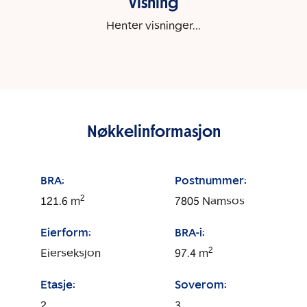
Visning
Henter visninger...
Nøkkelinformasjon
BRA:
Postnummer:
2
121.6
m
7805
Namsos
Eierform:
BRA-i:
2
Eierseksjon
97.4
m
Etasje:
Soverom:
2
3