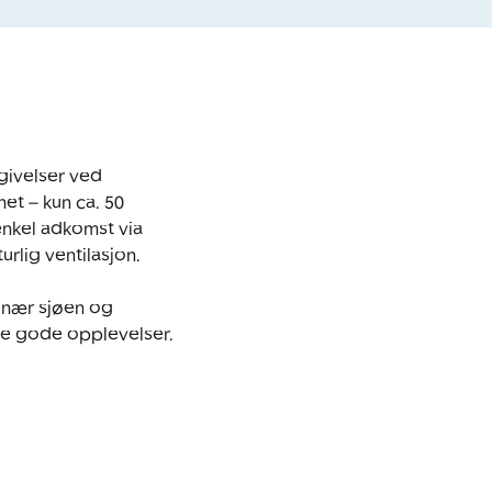
ivelser ved 
et – kun ca. 50 
nkel adkomst via 
lig ventilasjon. 

 nær sjøen og 
ange gode opplevelser.
