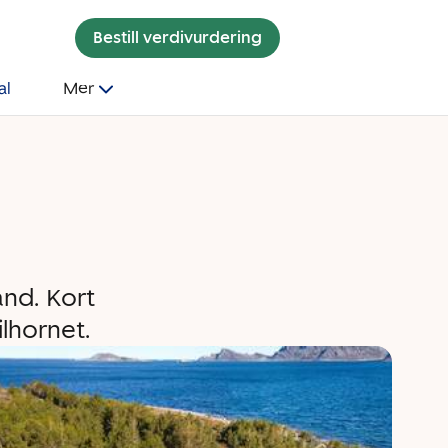
Bestill verdivurdering
al
Mer
and. Kort
ilhornet.