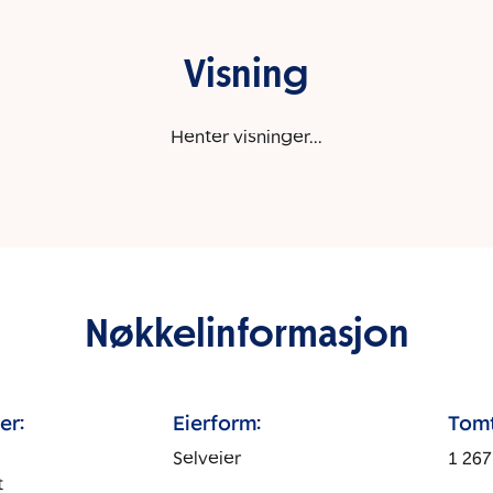
Visning
Henter visninger...
Nøkkelinformasjon
er:
Eierform:
Tomt
Selveier
1 267
t