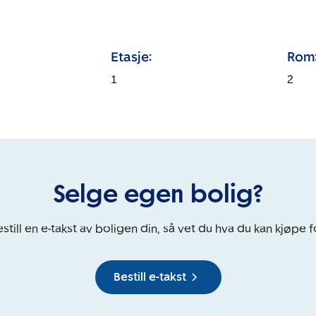
Etasje:
Rom
1
2
Selge egen bolig?
still en e-takst av boligen din, så vet du hva du kan kjøpe f
Bestill e-takst