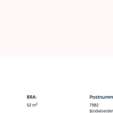
BRA:
Postnumm
2
52
m
7982
Bindalseide