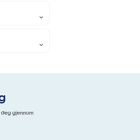
eg
i deg gjennom