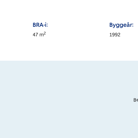
BRA-i:
Byggeår:
2
47
m
1992
Be