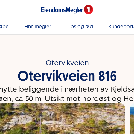
jøpe
Finn megler
Tips og råd
Kundeport
Otervikveien
Otervikveien 816
hytte beliggende i nærheten av Kjelds
sjøen, ca 50 m. Utsikt mot nordøst og He