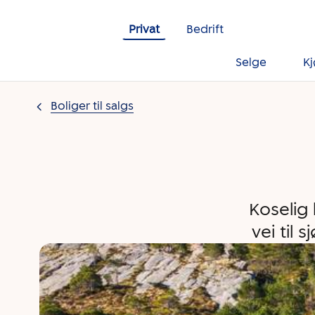
Gå til innholdet
Privat
Bedrift
Selge
K
Boliger til salgs
Koselig 
vei til 