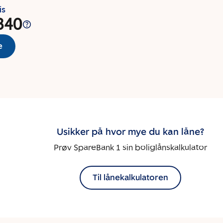
is
340
e
Usikker på hvor mye du kan låne?
Prøv SpareBank 1 sin boliglånskalkulator
Til lånekalkulatoren