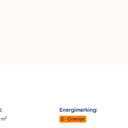
:
Energimerking:
2
m
E - Oransje