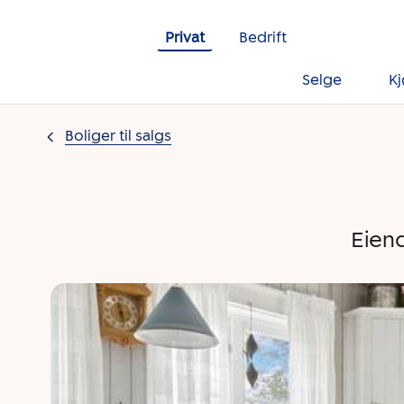
Gå til innholdet
Privat
Bedrift
Selge
K
Boliger til salgs
Eien