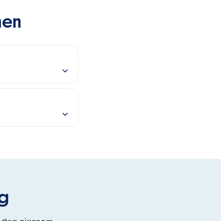
men
eg