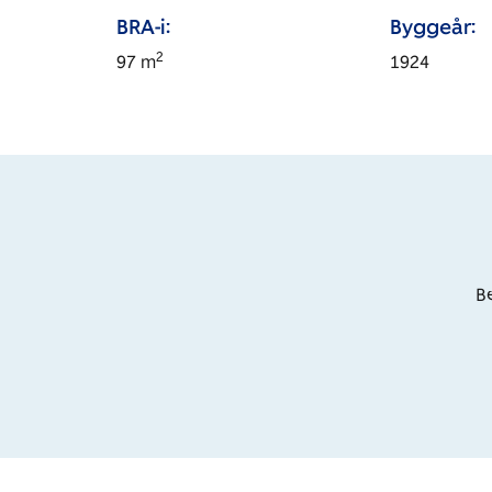
BRA-i:
Byggeår:
2
97
m
1924
Be