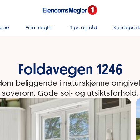
jøpe
Finn megler
Tips og råd
Kundeport
Foldavegen 1246
dom beliggende i naturskjønne omgivels
soverom. Gode sol- og utsiktsforhold.