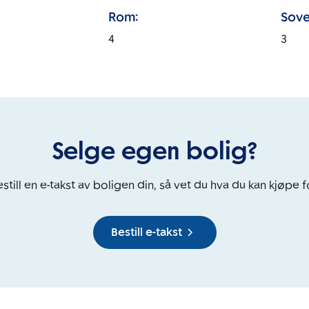
Rom:
Sove
4
3
Selge egen bolig?
still en e-takst av boligen din, så vet du hva du kan kjøpe f
Bestill e-takst