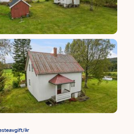
esteavgift/år