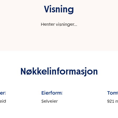
Visning
Henter visninger...
Nøkkelinformasjon
er:
Eierform:
Tomt
eid
Selveier
921