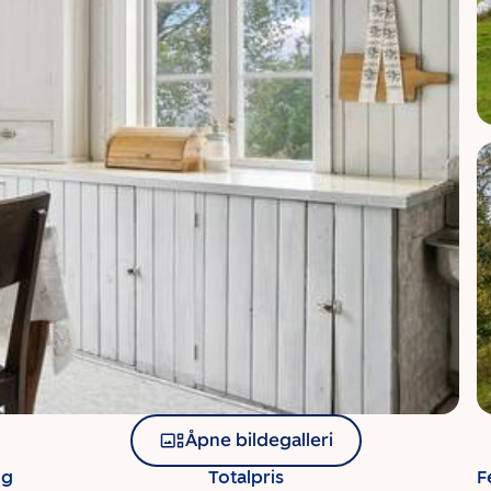
Åpne bildegalleri
ng
Totalpris
F