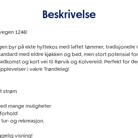
Beskrivelse
vegen 1246!

en byr på ekte hyttekos med laftet tømmer, tradisjonelle d
tandard med eldre kjøkken og bad, men stort potensial fo
adkomst og kort vei til Rørvik og Kolvereid. Perfekt for de
pplevelser i vakre Trøndelag!

t strøm

ed mange muligheter

forhold

 tur- og rekreasjon. 

gelig visning! 