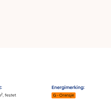
:
Energimerking:
2
m
, festet
G - Oransje