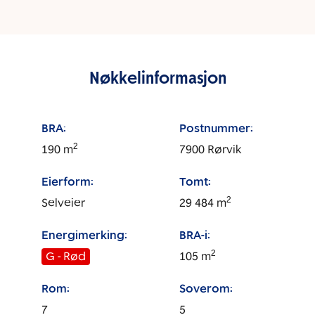
Nøkkelinformasjon
BRA:
Postnummer:
2
190
m
7900
Rørvik
Eierform:
Tomt:
2
Selveier
29 484
m
Energimerking:
BRA-i:
2
G - Rød
105
m
Rom:
Soverom:
7
5