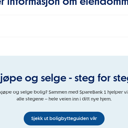
r informasjon om eiendom
jøpe og selge - steg for st
 kjøpe og selge bolig? Sammen med SpareBank 1 hjelper v
alle stegene – hele veien inn i ditt nye hjem.
Sjekk ut boligbytteguiden vår