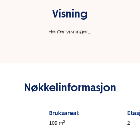
Visning
Henter visninger...
Nøkkelinformasjon
Bruksareal:
Etas
2
109
m
2