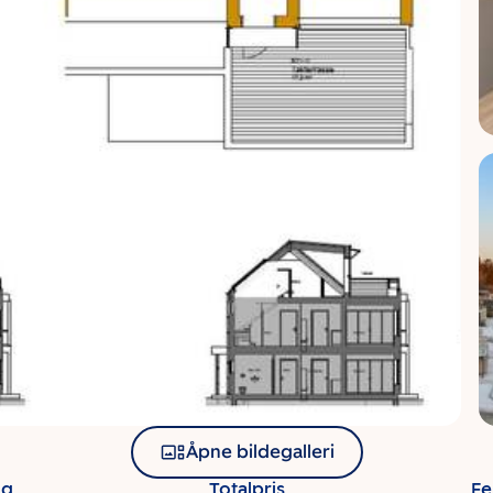
Åpne bildegalleri
ng
Totalpris
Fe