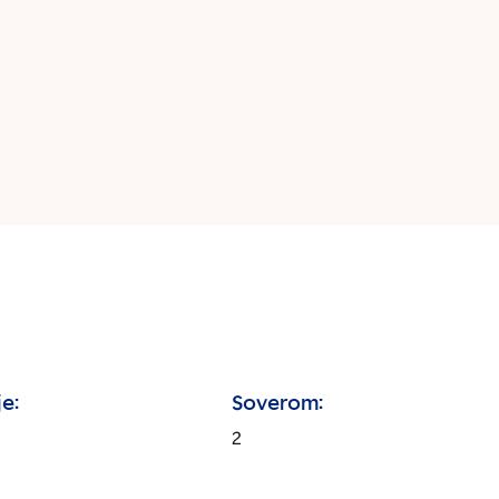
je:
Soverom:
2