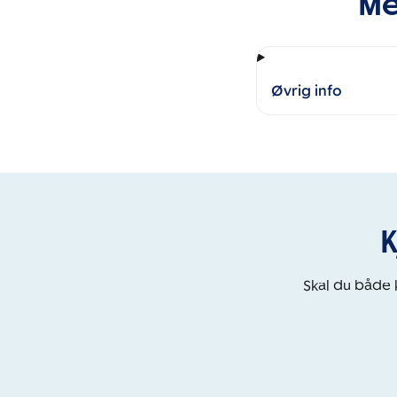
Me
Øvrig info
K
Skal du både