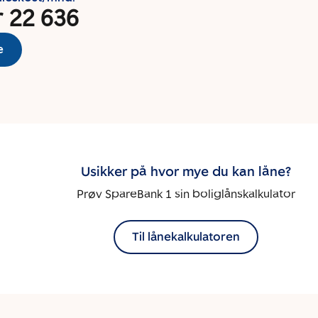
r 22 636
e
Usikker på hvor mye du kan låne?
Prøv SpareBank 1 sin boliglånskalkulator
Til lånekalkulatoren