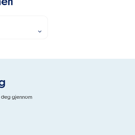
men
eg
i deg gjennom