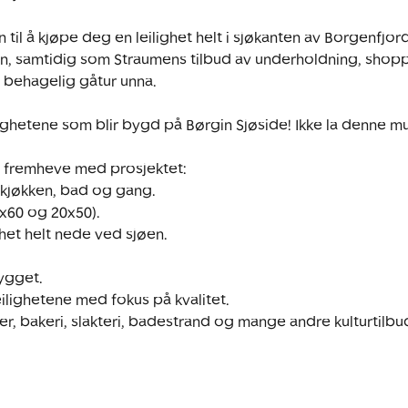
 til å kjøpe deg en leilighet helt i sjøkanten av Borgenfjo
n, samtidig som Straumens tilbud av underholdning, shopp
n behagelig gåtur unna.

lighetene som blir bygd på Børgin Sjøside! Ikke la denne mu
å fremheve med prosjektet: 

kjøkken, bad og gang. 

0x60 og 20x50).

het helt nede ved sjøen. 

ygget.

ilighetene med fokus på kvalitet.   

ker, bakeri, slakteri, badestrand og mange andre kulturtilbu