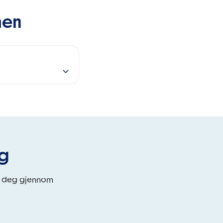
men
eg
i deg gjennom