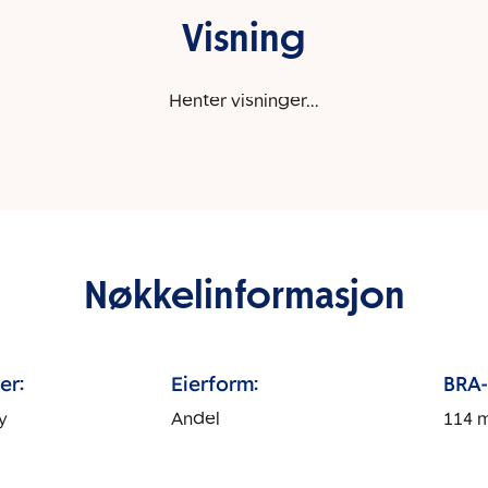
Visning
Henter visninger...
Nøkkelinformasjon
er:
Eierform:
BRA-i
y
Andel
114