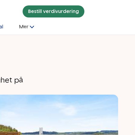
Bestill verdivurdering
al
Mer
ghet på