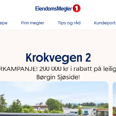
jøpe
Finn megler
Tips og råd
Kundeport
Krokvegen 2
KAMPANJE! 200 000 kr i rabatt på leili
Børgin Sjøside!