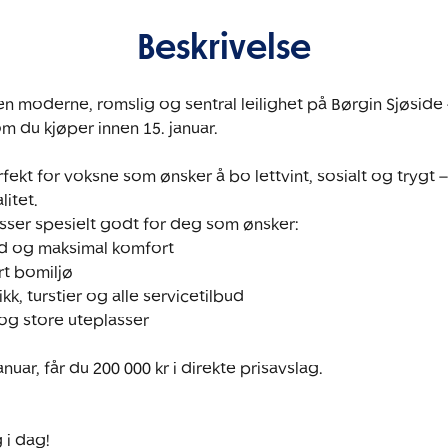
Beskrivelse
en moderne, romslig og sentral leilighet på Børgin Sjøside 
 du kjøper innen 15. januar. 

fekt for voksne som ønsker å bo lettvint, sosialt og trygt –
tet.

sser spesielt godt for deg som ønsker:

ld og maksimal komfort

rt bomiljø

kk, turstier og alle servicetilbud

g store uteplasser

nuar, får du 200 000 kr i direkte prisavslag.

 i dag!