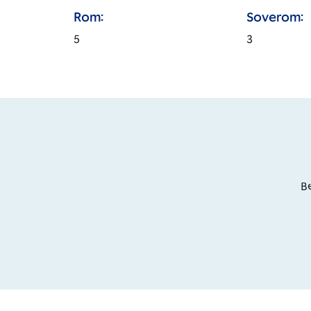
Rom:
Soverom:
5
3
Be