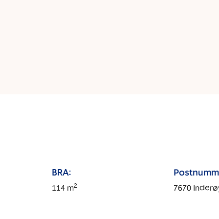
BRA:
Postnumm
2
114
m
7670
Inderø