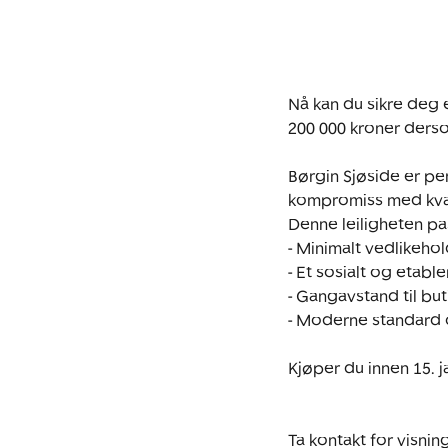
Nå kan du sikre deg 
200 000 kroner dersom
Børgin Sjøside er per
kompromiss med kvali
Denne leiligheten pa
- Minimalt vedlikeho
- Et sosialt og etable
- Gangavstand til buti
- Moderne standard o
Kjøper du innen 15. ja
Ta kontakt for visning