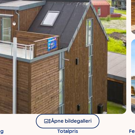
Åpne bildegalleri
ng
Totalpris
Fe