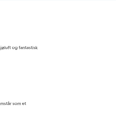
øluft og fantastisk 
emstår som et 