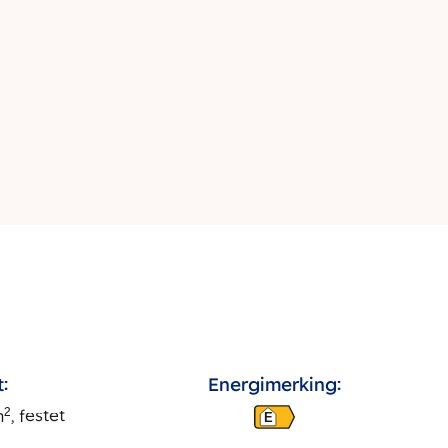
:
Energimerking:
2
m
, festet
E