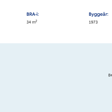
BRA-i:
Byggeår:
2
34
m
1973
Be