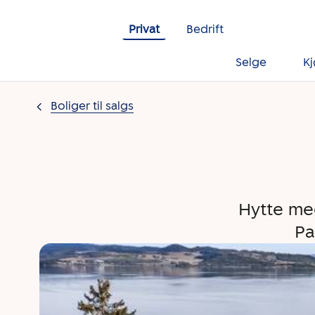
Gå til innholdet
Privat
Bedrift
Selge
K
Boliger til salgs
Hytte med
Pa