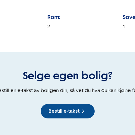
Rom:
Sove
2
1
Selge egen bolig?
still en e-takst av boligen din, så vet du hva du kan kjøpe f
Bestill e-takst