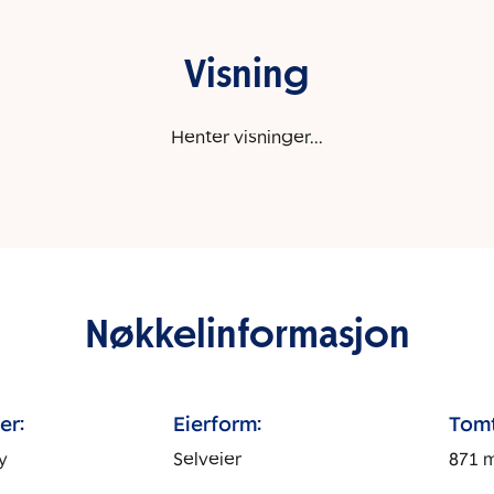
Visning
Henter visninger...
Nøkkelinformasjon
er:
Eierform:
Tomt
y
Selveier
871