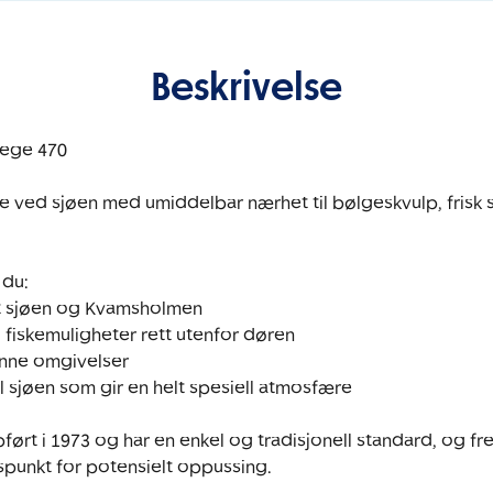
Beskrivelse
ege 470 

e ved sjøen med umiddelbar nærhet til bølgeskvulp, frisk sj


u: 

t sjøen og Kvamsholmen

g fiskemuligheter rett utenfor døren

ønne omgivelser

il sjøen som gir en helt spesiell atmosfære 

ført i 1973 og har en enkel og tradisjonell standard, og fr
unkt for potensielt oppussing. 
