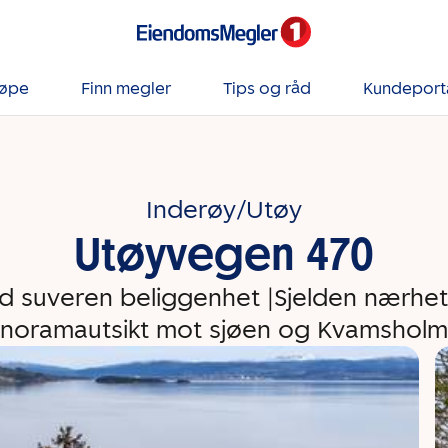
jøpe
Finn megler
Tips og råd
Kundeport
Inderøy/Utøy
Utøyvegen 470
 suveren beliggenhet |Sjelden nærhet t
noramautsikt mot sjøen og Kvamshol