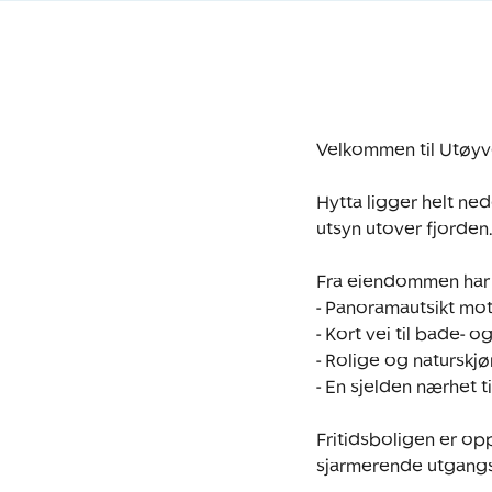
Velkommen til Utøyv
Hytta ligger helt ned
utsyn utover fjorden. 
Fra eiendommen har d
- Panoramautsikt mo
- Kort vei til bade- o
- Rolige og naturskj
- En sjelden nærhet t
Fritidsboligen er opp
sjarmerende utgangsp