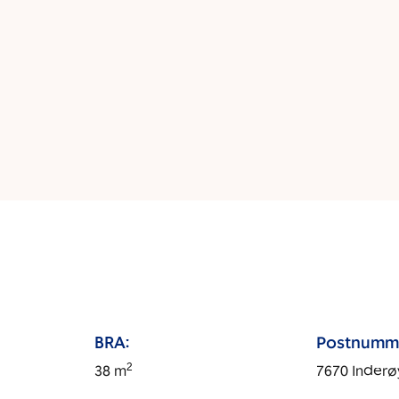
BRA:
Postnumm
2
38
m
7670
Inderø