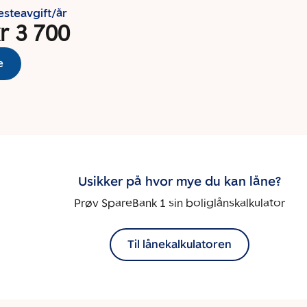
esteavgift/år
r 3 700
e
Usikker på hvor mye du kan låne?
Prøv SpareBank 1 sin boliglånskalkulator
Til lånekalkulatoren