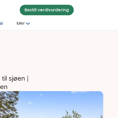
Bestill verdivurdering
al
Mer
il sjøen |
men