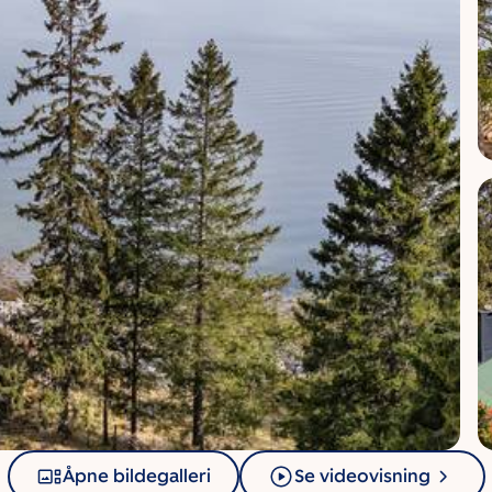
Åpne bildegalleri
Se videovisning