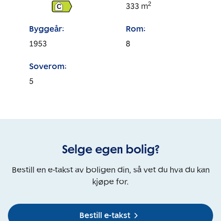
2
333
m
C
Byggeår:
Rom:
1953
8
Soverom:
5
Selge egen bolig?
Bestill en e-takst av boligen din, så vet du hva du kan
kjøpe for.
Bestill e-takst