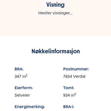
Visning
Henter visninger...
Nøkkelinformasjon
BRA:
Postnummer:
2
347
m
7654
Verdal
Eierform:
Tomt:
2
Selveier
934
m
Energimerking:
BRA-i: