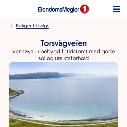
Gå til innholdet
Boliger til salgs
Torsvågveien
Vannøya - ubebygd fritidstomt med gode
sol og utsiktsforhold