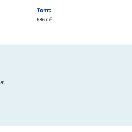
Tomt:
2
686
m
or.