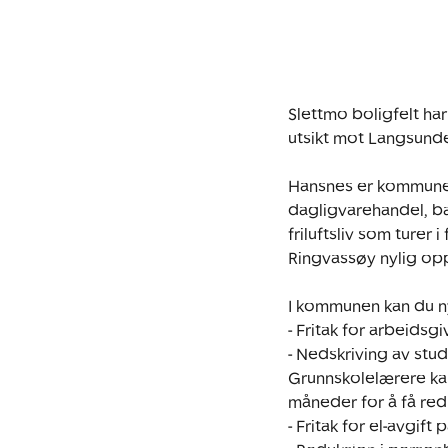
Slettmo boligfelt ha
utsikt mot Langsunde
Hansnes er kommunesent
dagligvarehandel, b
friluftsliv som turer 
Ringvassøy nylig opp
I kommunen kan du ny
- Fritak for arbeidsgiv
- Nedskriving av studi
Grunnskolelærere kan
måneder for å få redu
- Fritak for el-avgift p