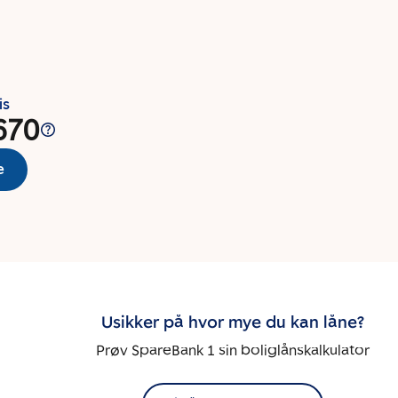
is
670
e
Usikker på hvor mye du kan låne?
Prøv SpareBank 1 sin boliglånskalkulator