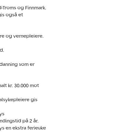
rd-Troms og Finnmark. 
is også et 
ere og vernepleiere. 
.

tdanning som er 
lt kr. 30.000 mot 
lsykepleiere gis 
s 
ndingstid på 2 år.

s en ekstra ferieuke 