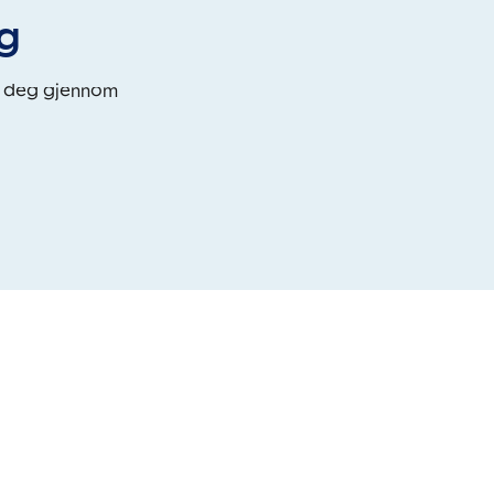
eg
i deg gjennom