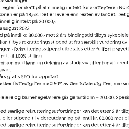
beskatningen.

 regler for skatt på alminnelig inntekt for skatteytere i No
ssonen er på 18,5%. Det er lavere enn resten av landet. Det g
nelig inntekt på 20 000,-.

a august 2023

 på inntil kr. 80.000,- mot 2 års bindingstid tilbys sykeplei
n tilbys rekrutteringsstipend ut fra særskilt vurdering av 
nger. - Rekrutteringsstipend utbetales etter fullført prøvetid
ett til 100% stilling

rmisjon med lønn og dekning av studieavgifter for videreu
ver.

års gratis SFO fra oppstart.

kker flytteutgifter med 50% av den totale utgiften, maksima
pleiere og barnehagelærere gis garantilønn + 20.000. Spesia
d særlige rekrutteringsutfordringer kan det etter 2 år tilby
 eller stipend til videreutdanning på inntil kr. 60.000 mot bi
d særlige rekrutteringsutfordringer kan det etter 4 år tilby