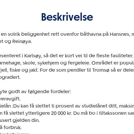
Beskrivelse
r en solrik beliggenhet rett ovenfor båthavna på Hansnes, m
t og Reinøya. 

eret i Karlsøy, så det er kort vei til de fleste fasiliteter. 
arnehage, skole, sykehjem og fergeleie. Området er popul
i fjell, fiske og jakt. For de som pendler til Tromsø så er dele
gradert. 

te godt av følgende fordeler:

eravgift.

elån :Du kan få slettet ti prosent av studielånet ditt, maksima
 få slettet ytterligere 20 000 kr. Du må bo i tiltakssonen 
sert gjelden din.

å forbruk.
