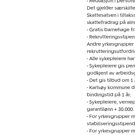
- Reduksjon i person
Det gjelder særskilte
Skattesatsen i tiltak
skattefradrag på almin
- Gratis barnehage fr
- Rekrutteringsstipend
Andre yrkesgrupper ka
rekrutteringsutfordri
- Alle sykepleiere har r
- Sykepleiere gis pe
godkjent av arbeidsgi
- Det gis tilbud om 1 
- Karlsøy kommune de
bindingstid på 1 år. 

- Sykepleiere, verne
garantilønn + 30.000.

- For yrkesgrupper me
stabiliseringsstipend,
- For yrkesgrupper me