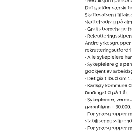
- Reduksjon i person
Det gjelder særskilte
Skattesatsen i tiltak
skattefradrag på almin
- Gratis barnehage fr
- Rekrutteringsstipend
Andre yrkesgrupper ka
rekrutteringsutfordri
- Alle sykepleiere har r
- Sykepleiere gis pe
godkjent av arbeidsgi
- Det gis tilbud om 1 
- Karlsøy kommune de
bindingstid på 1 år. 

- Sykepleiere, verne
garantilønn + 30.000.

- For yrkesgrupper me
stabiliseringsstipend,
- For yrkesgrupper me