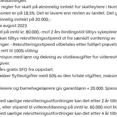
beskatningen.

 regler for skatt på alminnelig inntekt for skatteytere i No
ssonen er på 18,5%. Det er lavere enn resten av landet. Det g
nelig inntekt på 20 000,-.

a august 2023

 på inntil kr. 80.000,- mot 2 års bindingstid tilbys sykeplei
n tilbys rekrutteringsstipend ut fra særskilt vurdering av 
nger. - Rekrutteringsstipend utbetales etter fullført prøvetid
ett til 100% stilling

rmisjon med lønn og dekning av studieavgifter for videreu
ver.

års gratis SFO fra oppstart.

kker flytteutgifter med 50% av den totale utgiften, maksima
pleiere og barnehagelærere gis garantilønn + 20.000. Spesia
d særlige rekrutteringsutfordringer kan det etter 2 år tilby
 eller stipend til videreutdanning på inntil kr. 60.000 mot bi
d særlige rekrutteringsutfordringer kan det etter 4 år tilby