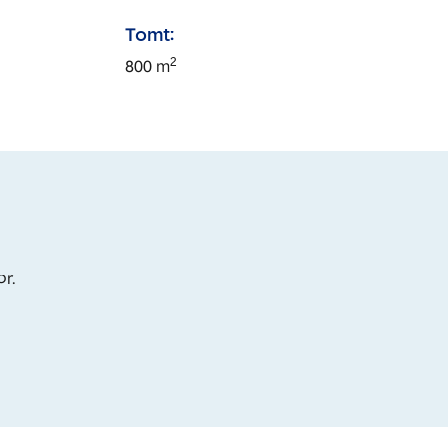
Tomt:
2
800
m
or.