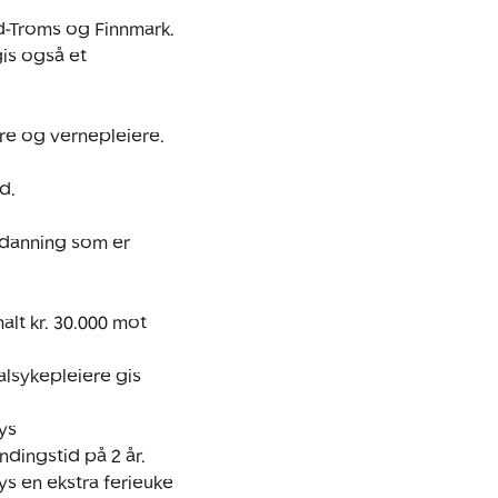
rd-Troms og Finnmark. 
is også et 
ere og vernepleiere. 
.

tdanning som er 
lt kr. 30.000 mot 
lsykepleiere gis 
s 
ndingstid på 2 år.

s en ekstra ferieuke 