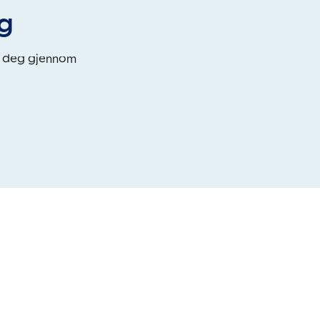
eg
i deg gjennom