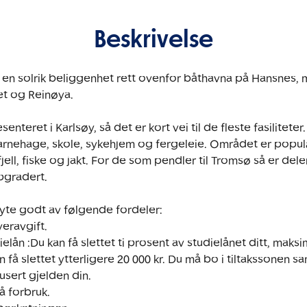
Beskrivelse
r en solrik beliggenhet rett ovenfor båthavna på Hansnes, m
t og Reinøya. 

eret i Karlsøy, så det er kort vei til de fleste fasiliteter. 
arnehage, skole, sykehjem og fergeleie. Området er popul
i fjell, fiske og jakt. For de som pendler til Tromsø så er dele
gradert. 

te godt av følgende fordeler:

eravgift.

elån :Du kan få slettet ti prosent av studielånet ditt, maksima
 få slettet ytterligere 20 000 kr. Du må bo i tiltakssonen 
sert gjelden din.

å forbruk.
