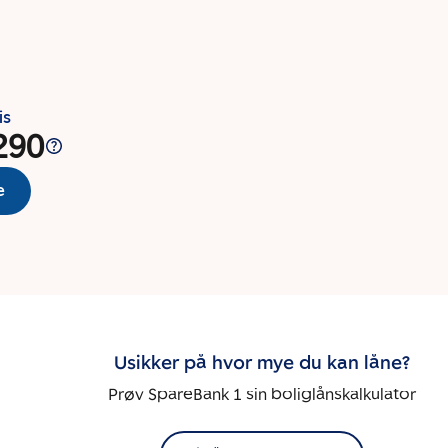
is
290
e
Usikker på hvor mye du kan låne?
Prøv SpareBank 1 sin boliglånskalkulator