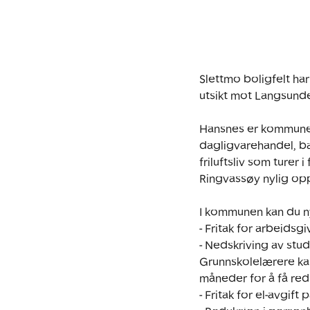
Slettmo boligfelt ha
utsikt mot Langsunde
Hansnes er kommunesent
dagligvarehandel, b
friluftsliv som turer 
Ringvassøy nylig opp
I kommunen kan du ny
- Fritak for arbeidsgiv
- Nedskriving av studi
Grunnskolelærere kan
måneder for å få redu
- Fritak for el-avgift p