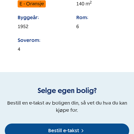
2
E - Oransje
140
m
Byggeår:
Rom:
1952
6
Soverom:
4
Selge egen bolig?
Bestill en e-takst av boligen din, så vet du hva du kan
kjøpe for.
Bestill e-takst