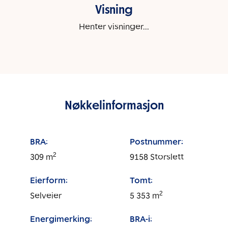
Visning
Henter visninger...
Nøkkelinformasjon
BRA:
Postnummer:
2
309
m
9158
Storslett
Eierform:
Tomt:
2
Selveier
5 353
m
Energimerking:
BRA-i: