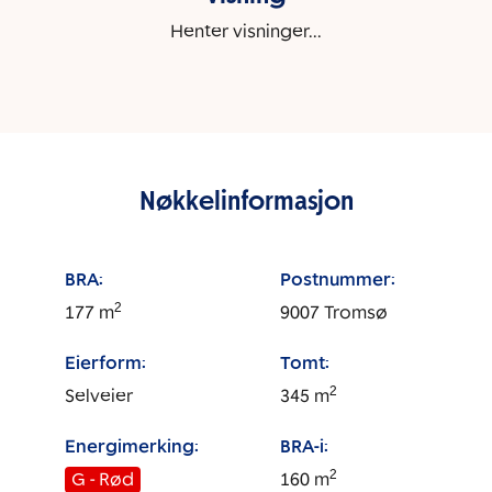
Henter visninger...
Nøkkelinformasjon
BRA:
Postnummer:
2
177
m
9007
Tromsø
Eierform:
Tomt:
2
Selveier
345
m
Energimerking:
BRA-i:
2
G - Rød
160
m