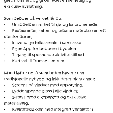
gårdsrommet, og gi området en helhetlig og 
eksklusiv avslutning.

Som beboer på Vervet får du:

•	Umiddelbar nærhet til sjø og kaipromenade.

•	Restauranter, kaféer og urbane møteplasser rett 
utenfor døren,

•	Innvendige fellesarealer i særklasse

•	Egen App for beboere i bydelen

•	Tilgang til spennende aktivitetstilbud

•	Kort vei til Tromsø sentrum

Maud løfter også standarden høyere enn 
tradisjonelle nybygg og inkluderer blant annet:

•	Screens på vinduer med app-styring.

•	Lyddempende glass i alle vinduer.

•	1-stavs bred eikeparkett og eksklusive 
materialvalg.

•	Kvalitetskjøkken med integrert ventilator i 