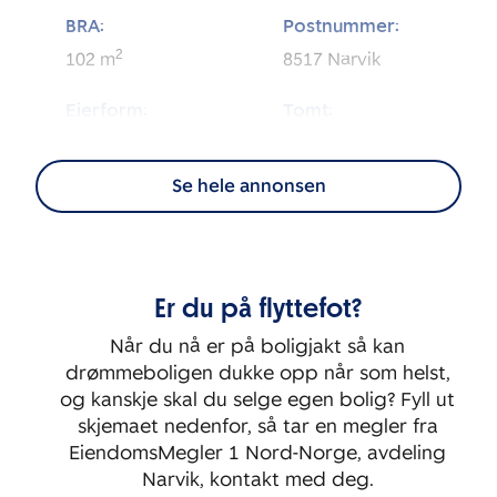
BRA:
Postnummer:
2
102
m
8517
Narvik
Eierform:
Tomt:
2
Andel
1 849
m
Se hele annonsen
Energimerking:
BRA-i:
2
C - Lys grønn
86
m
Byggeår:
Rom:
Er du på flyttefot?
1973
4
Når du nå er på boligjakt så kan
Soverom:
drømmeboligen dukke opp når som helst,
3
og kanskje skal du selge egen bolig? Fyll ut
skjemaet nedenfor, så tar en megler fra
EiendomsMegler 1 Nord-Norge, avdeling
Narvik, kontakt med deg.