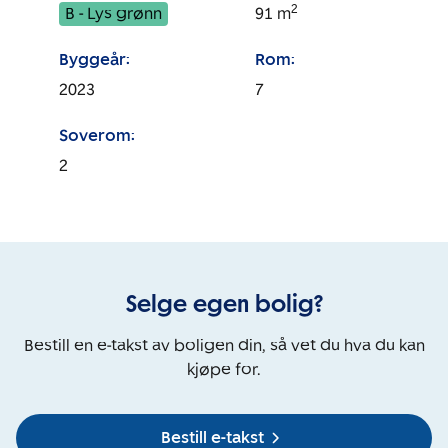
2
B - Lys grønn
91
m
Byggeår:
Rom:
2023
7
Soverom:
2
Selge egen bolig?
Bestill en e-takst av boligen din, så vet du hva du kan
kjøpe for.
Bestill e-takst