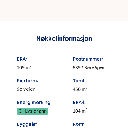
Nøkkelinformasjon
BRA:
Postnummer:
2
109
m
8392
Sørvågen
Eierform:
Tomt:
2
Selveier
450
m
Energimerking:
BRA-i:
2
C - Lys grønn
104
m
Byggeår:
Rom: