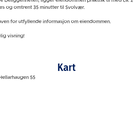
ige beliggenheten, ligger eiendommen praktisk til med ca. 2
es og omtrent 35 minutter til Svolvær.

ven for utfyllende informasjon om eiendommen.

ig visning!
Kart