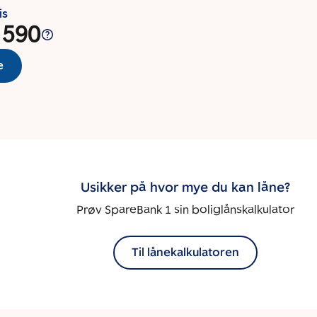
is
 590
e
Usikker på hvor mye du kan låne?
Prøv SpareBank 1 sin boliglånskalkulator
Til lånekalkulatoren