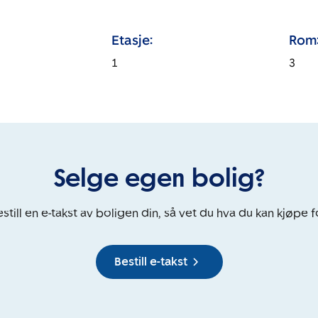
Etasje:
Rom
1
3
Selge egen bolig?
still en e-takst av boligen din, så vet du hva du kan kjøpe f
Bestill e-takst