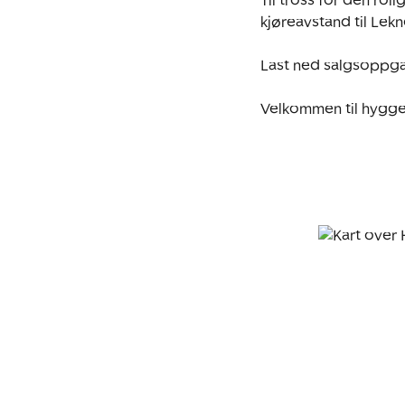
Til tross for den rol
kjøreavstand til Lekn
Last ned salgsoppga
Velkommen til hyggel