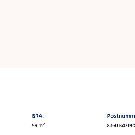
BRA:
Postnumm
2
99
m
8360
Bøsta