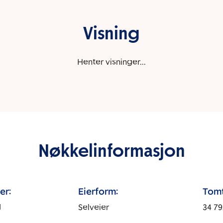
Visning
Henter visninger...
Nøkkelinformasjon
er:
Eierform:
Tomt
d
Selveier
34 79