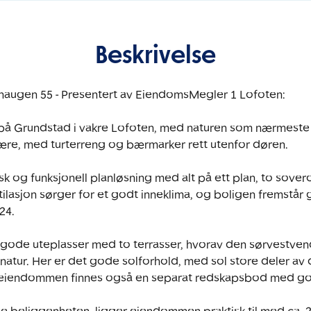
Beskrivelse
haugen 55 - Presentert av EiendomsMegler 1 Lofoten:

å Grundstad i vakre Lofoten, med naturen som nærmeste 
ære, med turterreng og bærmarker rett utenfor døren.

isk og funksjonell planløsning med alt på ett plan, to sove
tilasjon sørger for et godt inneklima, og boligen fremstår 
4.

de uteplasser med to terrasser, hvorav den sørvestvendte 
natur. Her er det gode solforhold, med sol store deler av 
eiendommen finnes også en separat redskapsbod med god 