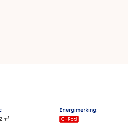
:
Energimerking:
2
2
m
C - Rød