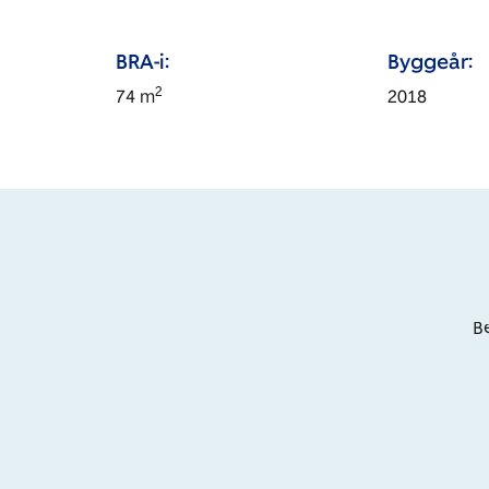
BRA-i:
Byggeår:
2
74
m
2018
Be