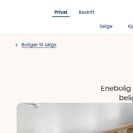
Gå til innholdet
Privat
Bedrift
Selge
K
Boliger til salgs
Enebolig 
bel