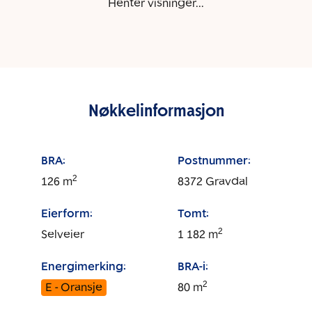
Henter visninger...
Nøkkelinformasjon
BRA:
Postnummer:
2
126
m
8372
Gravdal
Eierform:
Tomt:
2
Selveier
1 182
m
Energimerking:
BRA-i:
2
E - Oransje
80
m