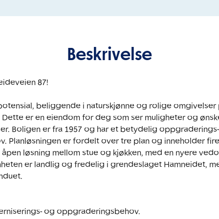
Beskrivelse
deveien 87! 

otensial, beliggende i naturskjønne og rolige omgivelser 
Dette er en eiendom for deg som ser muligheter og ønsker
er. Boligen er fra 1957 og har et betydelig oppgraderings-
 Planløsningen er fordelt over tre plan og inneholder fir
 åpen løsning mellom stue og kjøkken, med en nyere vedov
eten er landlig og fredelig i grendeslaget Hamneidet, med 
nduet. 

rniserings- og oppgraderingsbehov.
