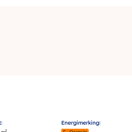
:
Energimerking:
2