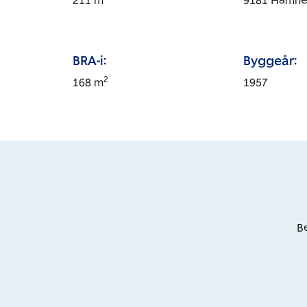
211
m
9181
Hamne
BRA-i:
Byggeår:
2
168
m
1957
Be