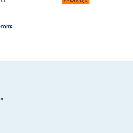
m
F - Oransje
rom:
or.