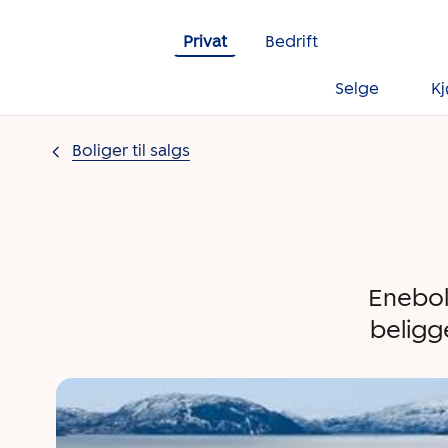
Gå til innholdet
Privat
Bedrift
Selge
K
Boliger til salgs
Enebol
beligge