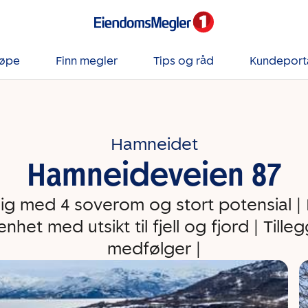
jøpe
Finn megler
Tips og råd
Kundeport
Hamneidet
Hamneideveien 87
ig med 4 soverom og stort potensial | 
nhet med utsikt til fjell og fjord | Till
medfølger |