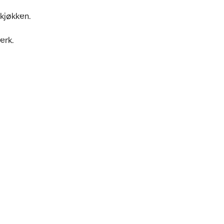
kjøkken.

rk. 
