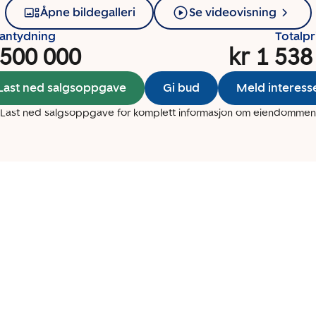
Åpne bildegalleri
Se videovisning
santydning
Totalpr
 500 000
kr 1 538
Last ned salgsoppgave
Gi bud
Meld interess
Last ned salgsoppgave for komplett informasjon om eiendommen