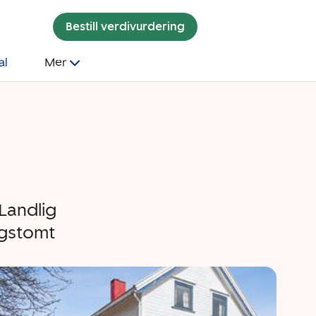
Bestill verdivurdering
al
Mer
Landlig
eggstomt