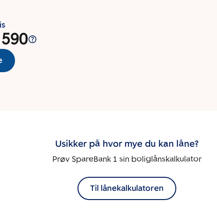
is
 590
e
Usikker på hvor mye du kan låne?
Prøv SpareBank 1 sin boliglånskalkulator
Til lånekalkulatoren