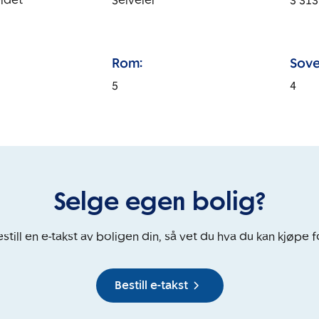
idet
Selveier
3 313
Rom:
Sove
5
4
Selge egen bolig?
still en e-takst av boligen din, så vet du hva du kan kjøpe f
Bestill e-takst