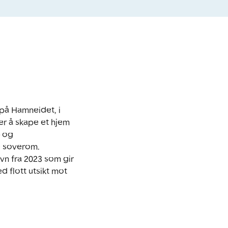
på Hamneidet, i 
 å skape et hjem 
 og 
e soverom. 
n fra 2023 som gir 
flott utsikt mot 