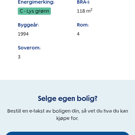
Energimerking:
BRA-i:
2
C - Lys grønn
118
m
Byggeår:
Rom:
1994
4
Soverom:
3
Selge egen bolig?
Bestill en e-takst av boligen din, så vet du hva du kan
kjøpe for.