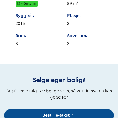
2
D - Grønn
89
m
Byggeår:
Etasje:
2015
2
Rom:
Soverom:
3
2
Selge egen bolig?
Bestill en e-takst av boligen din, så vet du hva du kan
kjøpe for.
Bestill e-takst