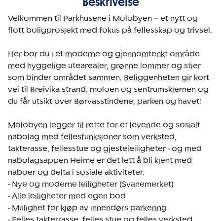
Beskrivelse
Velkommen til Parkhusene i Molobyen – et nytt og 
flott boligprosjekt med fokus på fellesskap og trivsel.

Her bor du i et moderne og gjennomtenkt område 
med hyggelige utearealer, grønne lommer og stier 
som binder området sammen. Beliggenheten gir kort 
vei til Breivika strand, moloen og sentrumskjernen og 
du får utsikt over Børvasstindene, parken og havet!

Molobyen legger til rette for et levende og sosialt 
nabolag med fellesfunksjoner som verksted, 
takterasse, fellesstue og gjesteleiligheter - og med 
nabolagsappen Heime er det lett å bli kjent med 
naboer og delta i sosiale aktiviteter. 

- Nye og moderne leiligheter (Svanemerket)

- Alle leiligheter med egen bod

- Mulighet for kjøp av innendørs parkering

- Felles takterrasse, felles stue og felles verksted
