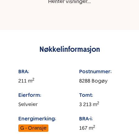
Henter visninger...
Nøkkelinformasjon
BRA:
Postnummer:
2
211
m
8288
Bogøy
Eierform:
Tomt:
2
Selveier
3 213
m
Energimerking:
BRA-i:
2
G - Oransje
167
m