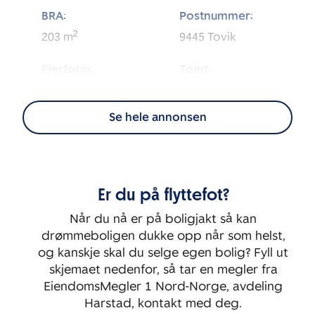
BRA:
Postnummer:
2
203
m
9445
Tovik
Eierform:
Tomt:
2
Selveier
3 253
m
Se hele annonsen
Energimerking:
BRA-i:
2
108
m
G
Byggeår:
Rom:
Er du på flyttefot?
1950
6
Når du nå er på boligjakt så kan
Soverom:
drømmeboligen dukke opp når som helst,
5
og kanskje skal du selge egen bolig? Fyll ut
skjemaet nedenfor, så tar en megler fra
EiendomsMegler 1 Nord-Norge, avdeling
Harstad, kontakt med deg.