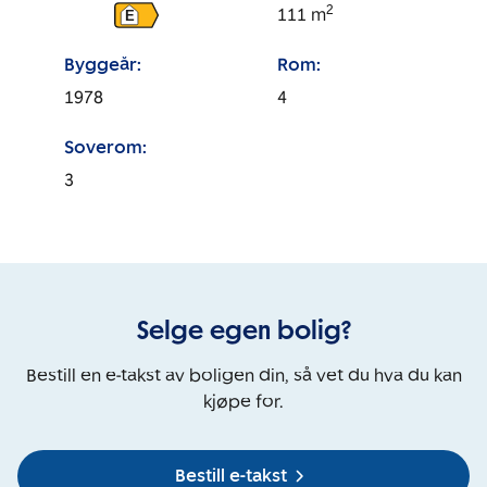
2
111
m
E
Byggeår:
Rom:
1978
4
Soverom:
3
Selge egen bolig?
Bestill en e-takst av boligen din, så vet du hva du kan
kjøpe for.
Bestill e-takst