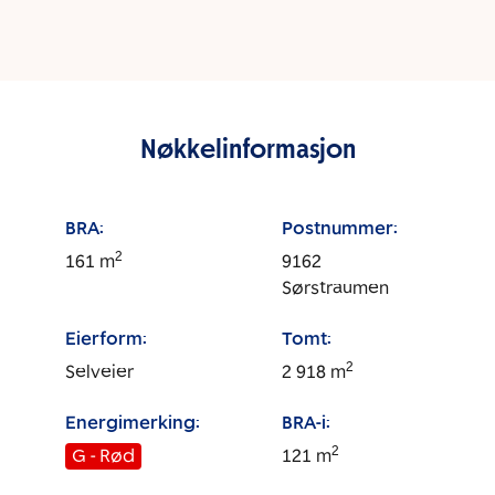
Nøkkelinformasjon
BRA:
Postnummer:
2
161
m
9162
Sørstraumen
Eierform:
Tomt:
2
Selveier
2 918
m
Energimerking:
BRA-i:
2
G - Rød
121
m