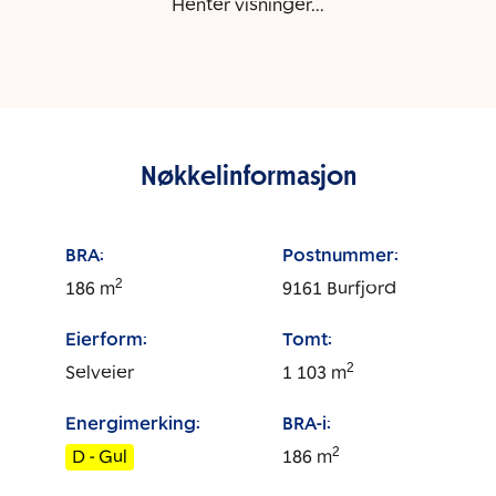
Henter visninger...
Nøkkelinformasjon
BRA:
Postnummer:
2
186
m
9161
Burfjord
Eierform:
Tomt:
2
Selveier
1 103
m
Energimerking:
BRA-i:
2
D - Gul
186
m