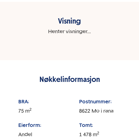
Visning
Henter visninger...
Nøkkelinformasjon
BRA:
Postnummer:
2
75
m
8622
Mo i rana
Eierform:
Tomt:
2
Andel
1 478
m