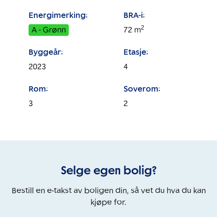
Energimerking:
BRA-i:
2
A - Grønn
72
m
Byggeår:
Etasje:
2023
4
Rom:
Soverom:
3
2
Selge egen bolig?
Bestill en e-takst av boligen din, så vet du hva du kan
kjøpe for.