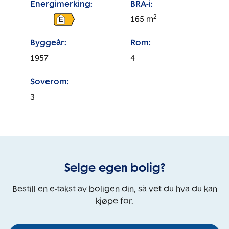
Energimerking:
BRA-i:
2
165
m
E
Byggeår:
Rom:
1957
4
Soverom:
3
Selge egen bolig?
Bestill en e-takst av boligen din, så vet du hva du kan
kjøpe for.