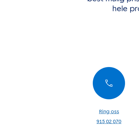
hele pr
Ring oss
915 02 070