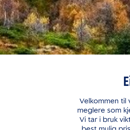
E
Velkommen til 
meglere som kj
Vi tar i bruk v
best mulig pri