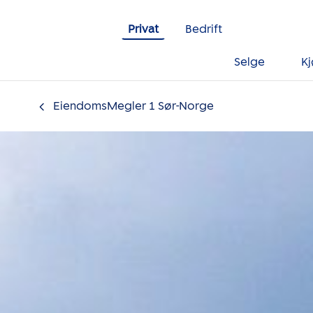
Gå til innholdet
Privat
Bedrift
Selge
K
EiendomsMegler 1 Sør-Norge