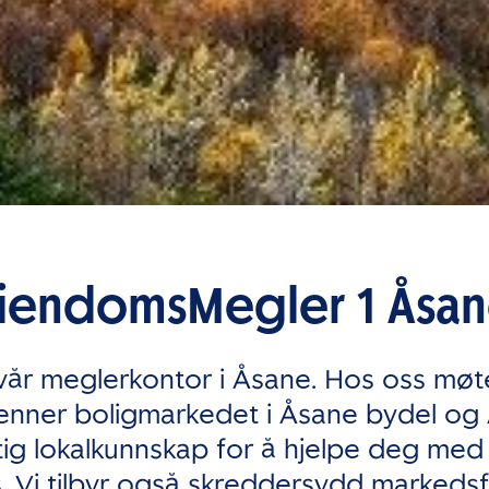
iendomsMegler 1 Åsa
vår meglerkontor i Åsane. Hos oss møt
enner boligmarkedet i Åsane bydel og
iktig lokalkunnskap for å hjelpe deg med s
s. Vi tilbyr også skreddersydd marked