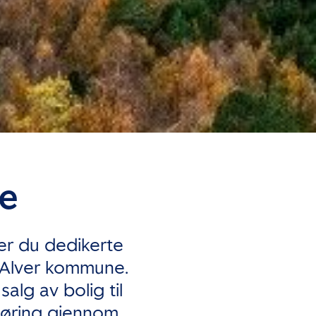
ne
er du dedikerte
 Alver kommune.
alg av bolig til
sføring gjennom