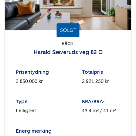
SOLGT
Rådal
Harald Sæveruds veg 82 O
Prisantydning
Totalpris
2 850 000 kr
2 921 250 kr
Type
BRA/BRA-i
Leilighet
43.4 m²
/ 41 m²
Energimerking