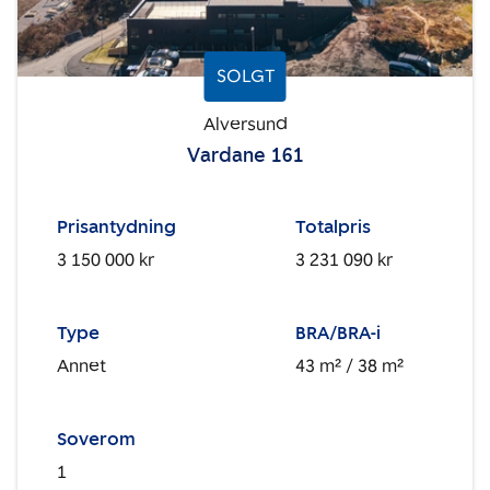
SOLGT
Alversund
Vardane 161
Prisantydning
Totalpris
3 150 000 kr
3 231 090 kr
Type
BRA/BRA-i
Annet
43 m²
/ 38 m²
Soverom
1