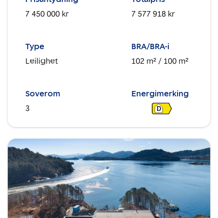
7 450 000 kr
7 577 918 kr
Type
BRA/BRA-i
Leilighet
102 m²
/ 100 m²
Soverom
Energimerking
3
D