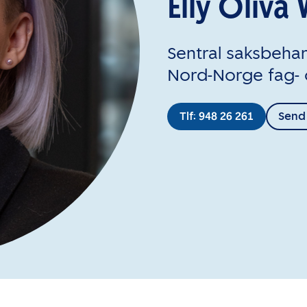
Elly Oliv
Sentral saksbeha
Nord-Norge fag- 
Tlf: 948 26 261
Send