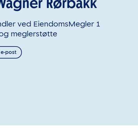
a Wagner Rørbakk
ndler ved EiendomsMegler 1
og meglerstøtte
 e-post