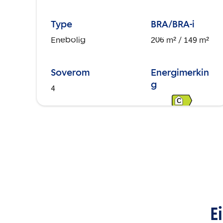
Type
BRA/BRA-i
Enebolig
206 m²
/ 149 m²
Soverom
Energimerkin
g
4
C
E