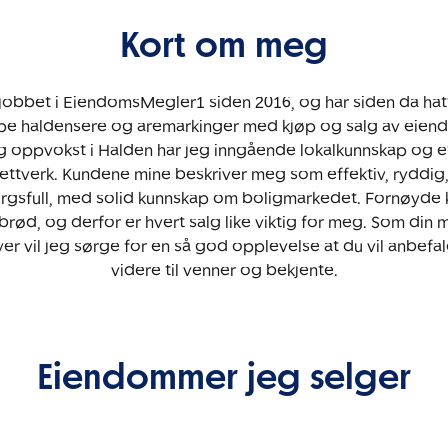
Kort om meg
 jobbet i EiendomsMegler1 siden 2016, og har siden da hat
lpe haldensere og aremarkinger med kjøp og salg av eie
g oppvokst i Halden har jeg inngående lokalkunnskap og e
ettverk. Kundene mine beskriver meg som effektiv, ryddig, 
gsfull, med solid kunnskap om boligmarkedet. Fornøyde 
brød, og derfor er hvert salg like viktig for meg. Som din
er vil jeg sørge for en så god opplevelse at du vil anbef
videre til venner og bekjente.
Eiendommer jeg selger