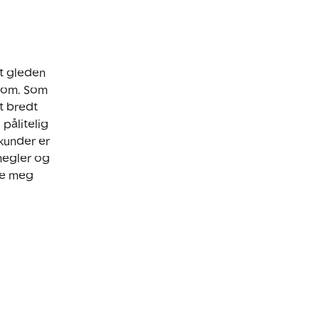
t gleden
ndom. Som
t bredt
pålitelig
kunder er
 megler og
ale meg