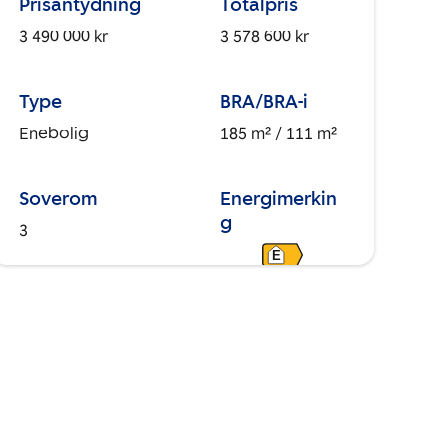
Prisantydning
Totalpris
3 490 000 kr
3 578 600 kr
Type
BRA/BRA-i
Enebolig
185 m²
/ 111 m²
Soverom
Energimerkin
g
3
E