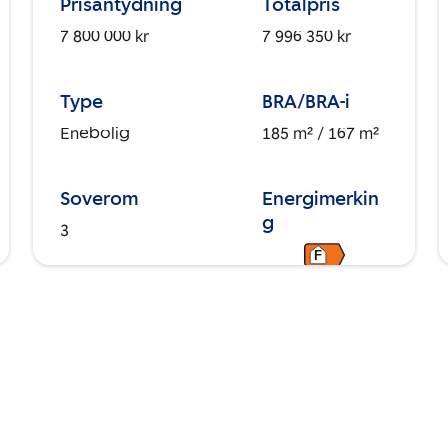
Prisantydning
Totalpris
7 800 000 kr
7 996 350 kr
Type
BRA/BRA-i
Enebolig
185 m²
/ 167 m²
Soverom
Energimerkin
g
3
F