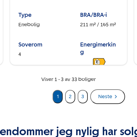
Type
BRA/BRA-i
Enebolig
211 m²
/ 165 m²
Soverom
Energimerkin
g
4
E
Viser
1
-
3
av
33
boliger
1
2
3
Neste
iendommer jeg nylig har sol