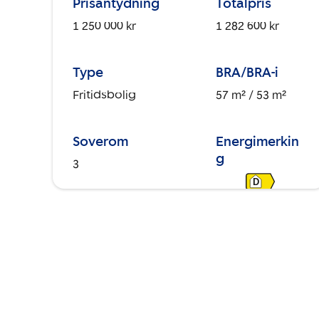
Prisantydning
Totalpris
1 250 000 kr
1 282 600 kr
Type
BRA/BRA-i
Fritidsbolig
57 m²
/ 53 m²
Soverom
Energimerkin
g
3
D