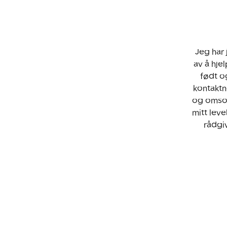
Jeg har
av å hje
født o
kontaktn
og omsor
mitt leve
rådgiv