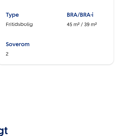
Type
BRA/BRA-i
Fritidsbolig
45 m²
/ 39 m²
Soverom
2
gt