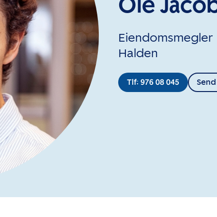
Ole Jacob
Eiendomsmegler
Halden
Tlf: 976 08 045
Send