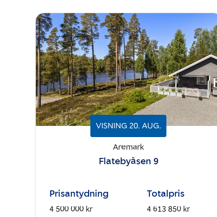
VISNING
20
.
AUG.
Aremark
Flatebyåsen 9
Prisantydning
Totalpris
4 500 000 kr
4 613 850 kr