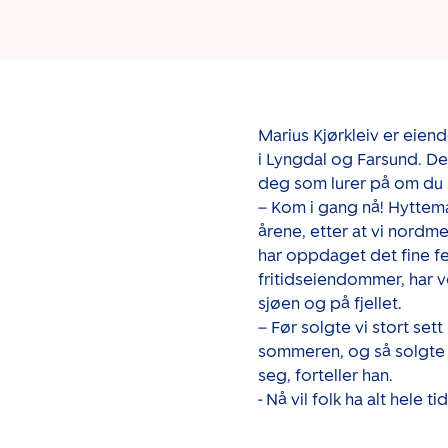
Marius Kjørkleiv er eie
i Lyngdal og Farsund. De
deg som lurer på om du s
– Kom i gang nå! Hyttem
årene, etter at vi nordm
har oppdaget det fine fe
fritidseiendommer, har v
sjøen og på fjellet.
– Før solgte vi stort set
sommeren, og så solgte v
seg, forteller han.
- Nå vil folk ha alt hele 