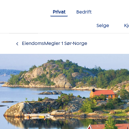
Gå til innholdet
Privat
Bedrift
Selge
K
EiendomsMegler 1 Sør-Norge