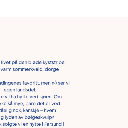
 livet på den bløde kyststribe:
 en varm sommerkveld, dorge
dingenes favoritt, men nå ser vi
 i egen landsdel.
te vil ha hytte ved sjøen. Om
ikke så mye, bare det er ved
ståelig nok, kanskje – hvem
g lyden av bølgeskvulp?
k solgte vi en hytte i Farsund i