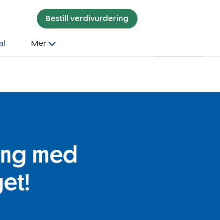
Bestill verdivurdering
al
Mer
ang med
get!