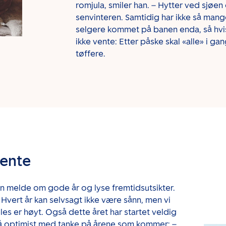
romjula, smiler han. – Hytter ved sjøen e
senvinteren. Samtidig har ikke så man
selgere kommet på banen enda, så hvis 
ikke vente: Etter påske skal «alle» i ga
tøffere.
vente
n melde om gode år og lyse fremtidsutsikter.
. Hvert år kan selvsagt ikke være sånn, men vi
les er høyt. Også dette året har startet veldig
gså optimist med tanke på årene som kommer: –