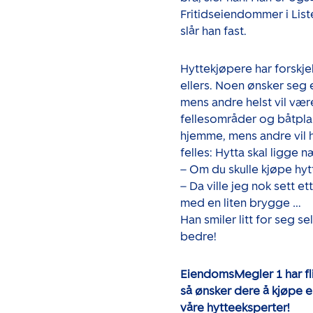
Fritidseiendommer i Lister
slår han fast.
Hyttekjøpere har forskje
ellers. Noen ønsker seg 
mens andre helst vil være
fellesområder og båtpla
hjemme, mens andre vil ha
felles: Hytta skal ligge n
– Om du skulle kjøpe hytt
– Da ville jeg nok sett et
med en liten brygge …
Han smiler litt for seg s
bedre!
EiendomsMegler 1 har fl
så ønsker dere å kjøpe el
våre hytteeksperter!