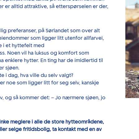
 er alltid attraktive, så etterspørselen er der,
llig preferanser, på Sørlandet som over alt
eiendommer som ligger litt utenfor allfarvei,
 i et hyttefelt med
ss. Noen vil ha luksus og komfort som
 enklere hytter. En ting har de imidlertid til
ær sjøen.
e i dag, hva ville du selv valgt?
ter noe som ligger litt for seg selv, kanskje
elv, og så kommer det: – Jo nærmere sjøen, jo
inke meglere i alle de store hytteområdene,
ler selge fritidsbolig, ta kontakt med en av