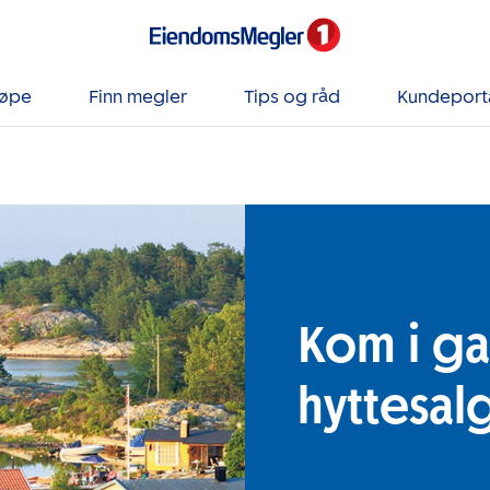
jøpe
Finn megler
Tips og råd
Kundeport
Kom i g
hyttesal