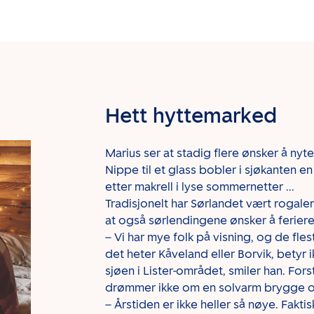
Hett hyttemarked
Marius ser at stadig flere ønsker å nyte
Nippe til et glass bobler i sjøkanten
etter makrell i lyse sommernetter ...
Tradisjonelt har Sørlandet vært rogalen
at også sørlendingene ønsker å feriere
– Vi har mye folk på visning, og de fles
det heter Kåveland eller Borvik, betyr 
sjøen i Lister-området, smiler han. For
drømmer ikke om en solvarm brygge o
– Årstiden er ikke heller så nøye. Faktis