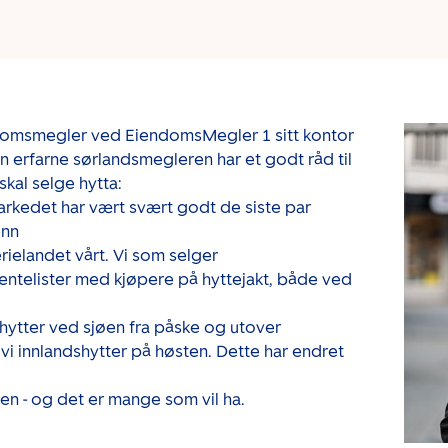
ndomsmegler ved EiendomsMegler 1 sitt kontor
n erfarne sørlandsmegleren har et godt råd til
kal selge hytta:
arkedet har vært svært godt de siste par
enn
rielandet vårt. Vi som selger
entelister med kjøpere på hyttejakt, både ved
t hytter ved sjøen fra påske og utover
i innlandshytter på høsten. Dette har endret
tiden - og det er mange som vil ha.