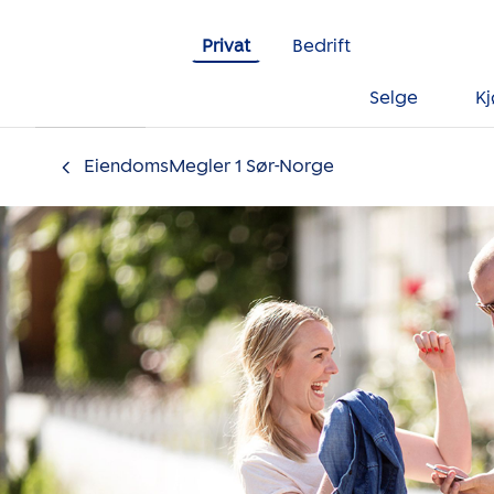
Gå til innholdet
Privat
Bedrift
Selge
K
EiendomsMegler 1 Sør-Norge