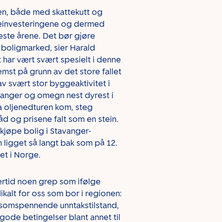
en, både med skattekutt og
ljeinvesteringene og dermed
ste årene. Det bør gjøre
k boligmarked, sier Harald
har vært svært spesielt i denne
emst på grunn av det store fallet
av svært stor byggeaktivitet i
avanger og omegn nest dyrest i
a oljenedturen kom, steg
råd og prisene falt som en stein.
 kjøpe bolig i Stavanger-
n ligget så langt bak som på 12.
et i Norge.
ertid noen grep som ifølge
kalt for oss som bor i regionen:
nsomspennende unntakstilstand,
 gode betingelser blant annet til