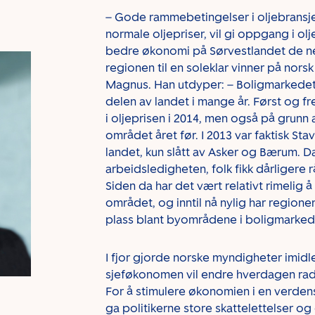
– Gode rammebetingelser i oljebransj
normale oljepriser, vil gi oppgang i o
bedre økonomi på Sørvestlandet de ne
regionen til en soleklar vinner på nors
Magnus. Han utdyper: – Boligmarkedet 
delen av landet i mange år. Først og fr
i oljeprisen i 2014, men også på grunn 
området året før. I 2013 var faktisk St
landet, kun slått av Asker og Bærum. D
arbeidsledigheten, folk fikk dårligere 
Siden da har det vært relativt rimelig å
området, og inntil nå nylig har regione
plass blant byområdene i boligmarked
I fjor gjorde norske myndigheter imidl
sjeføkonomen vil endre hverdagen radi
For å stimulere økonomien i en verde
ga politikerne store skattelettelser og