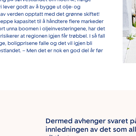
 lever godt av å bygge ut olje- og
n av verden opptatt med det grønne skiftet!
 neppe kapasitet til å håndtere flere markeder
jort unna boomen i oljeinvesteringene, har det
isikerer at regionen igjen får trøbbel. I så fall
e, boligprisene falle og det vil igjen bli
tlandet. – Men det er nok en god del år før
Dermed avhenger svaret på
innledningen av det som all