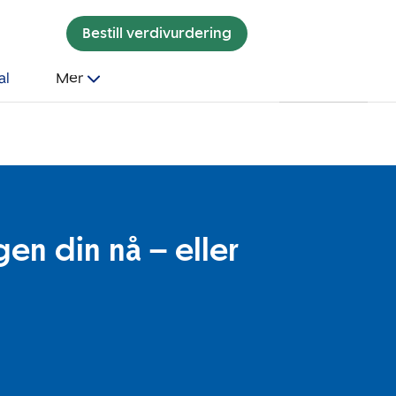
Bestill verdivurdering
al
Mer
en din nå – eller