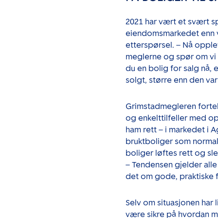
2021 har vært et svært s
eiendomsmarkedet enn va
etterspørsel. – Nå opplev
meglerne og spør om vi h
du en bolig for salg nå, 
solgt, større enn den var
Grimstadmegleren fortell
og enkelttilfeller med opp
ham rett – i markedet i A
bruktboliger som normalt
boliger løftes rett og sl
– Tendensen gjelder alle t
det om gode, praktiske f
Selv om situasjonen har l
være sikre på hvordan m