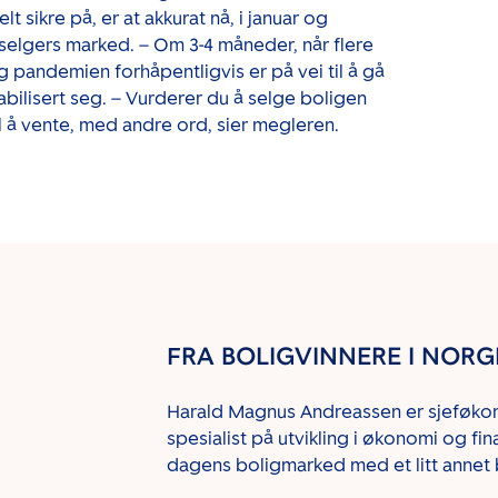
elt
sikre på, er at akkurat nå, i januar og
t selgers marked. – Om 3-4 måneder, når flere
og pandemien forhåpentligvis er på vei til å gå
abilisert seg. – Vurderer du å selge boligen
il å vente, med andre ord, sier megleren.
FRA BOLIGVINNERE I NORGE 
Harald Magnus Andreassen er sjeføko
spesialist på utvikling i økonomi og f
dagens boligmarked med et litt annet