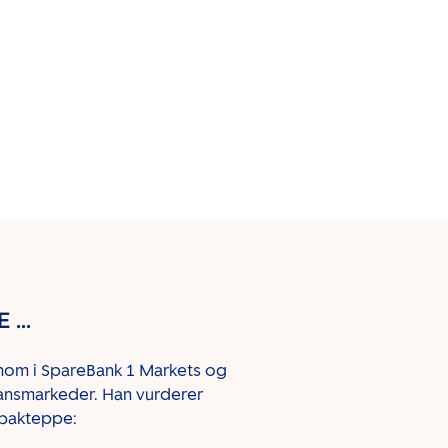
...
nom i SpareBank 1 Markets og
inansmarkeder. Han vurderer
 bakteppe: