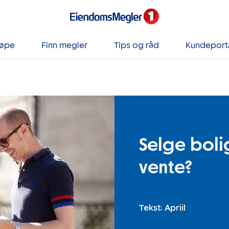
jøpe
Finn megler
Tips og råd
Kundeport
Selge bolig
vente?
Tekst: Apriil