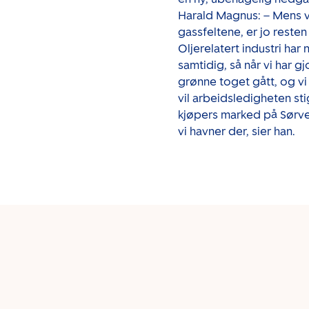
Harald Magnus: – Mens vi
gassfeltene, er jo reste
Oljerelatert industri har
samtidig, så når vi har g
grønne toget gått, og vi r
vil arbeidsledigheten stig
kjøpers marked på Sørves
vi havner der, sier han.