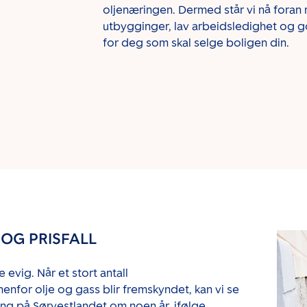
oljenæringen. Dermed står vi nå foran
utbygginger, lav arbeidsledighet og go
for deg som skal selge boligen din.
 OG PRISFALL
evig. Når et stort antall
enfor olje og gass blir fremskyndet, kan vi se
ng på Sørvestlandet om noen år, ifølge