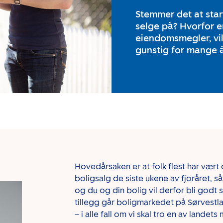
Stemmer det at star
selge på? Hvorfor er
eiendomsmegler, vil
gunstig for mange å
Hovedårsaken er at folk flest har vært
boligsalg de siste ukene av fjoråret, s
og du og din bolig vil derfor bli godt s
tillegg går boligmarkedet på Sørvestla
– i alle fall om vi skal tro en av lande