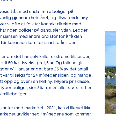
pesielt år, med enda færre boliger på
nlig gjennom hele året, og tilsvarende høy
er vi ofte at folk tar kontakt direkte med
ar noen boliger på gang, sier Stian. Legger
er sjansen med andre ord stor for å få den
 før koronaen kom for snart to år siden.
er om det han selv kaller ekstreme tilstander,
til 50 % prisvekst på 1,5 år. Og tallene gir
gder nå i januar er det bare 25 % av det antall
 var til salgs for 24 måneder siden, og mange
ett opp og over i en helt ny, høyere prisklasse.
yper boliger, sier Stian, men aller størst rift er
amilieboliger.
ikheter med markedet i 2021, kan vi likevel ikke
arkedet utvikler seg i månedene som kommer.