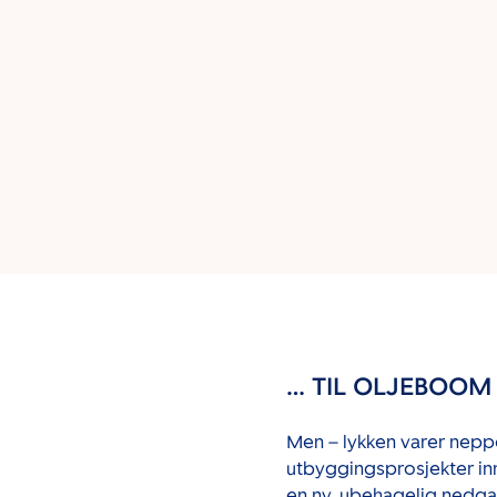
… TIL OLJEBOOM
Men – lykken varer neppe 
utbyggingsprosjekter inn
en ny, ubehagelig nedga