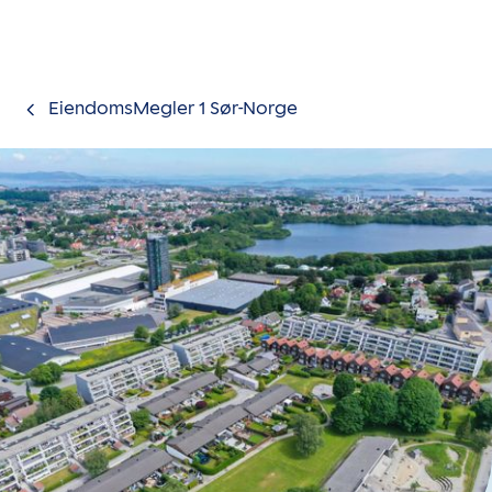
Gå til innholdet
EiendomsMegler 1 Sør-Norge