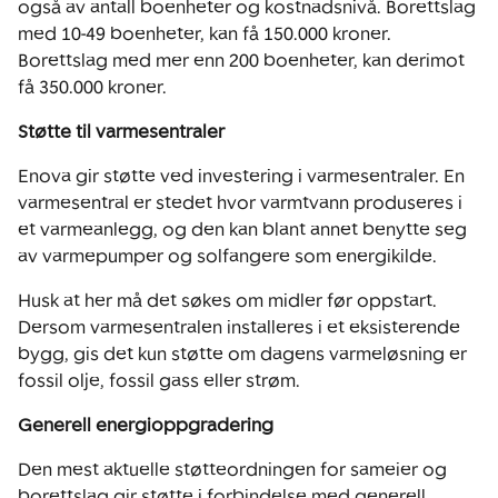
også av antall boenheter og kostnadsnivå. Borettslag
med 10-49 boenheter, kan få 150.000 kroner.
Borettslag med mer enn 200 boenheter, kan derimot
få 350.000 kroner.
Støtte til varmesentraler
Enova gir støtte ved investering i varmesentraler. En
varmesentral er stedet hvor varmtvann produseres i
et varmeanlegg, og den kan blant annet benytte seg
av varmepumper og solfangere som energikilde.
Husk at her må det søkes om midler før oppstart.
Dersom varmesentralen installeres i et eksisterende
bygg, gis det kun støtte om dagens varmeløsning er
fossil olje, fossil gass eller strøm.
Generell energioppgradering
Den mest aktuelle støtteordningen for sameier og
borettslag gir støtte i forbindelse med generell