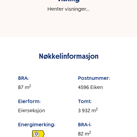
Henter visninger...
Nøkkelinformasjon
BRA:
Postnummer:
2
87
m
4596
Eiken
Eierform:
Tomt:
2
Eierseksjon
3 932
m
Energimerking:
BRA-i:
2
82
m
D