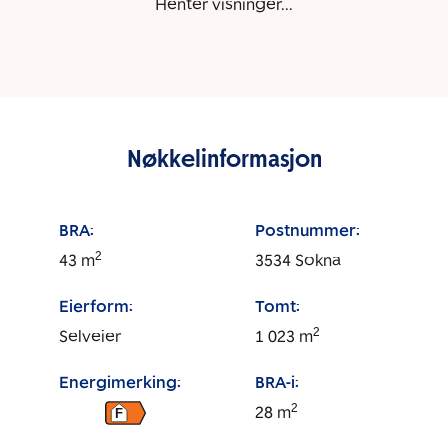
Henter visninger...
Nøkkelinformasjon
BRA:
Postnummer:
2
43
m
3534
Sokna
Eierform:
Tomt:
2
Selveier
1 023
m
Energimerking:
BRA-i:
2
28
m
F